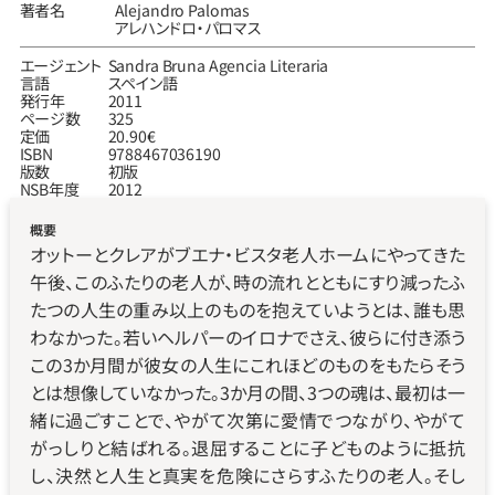
著者名
Alejandro Palomas
アレハンドロ‧パロマス
エージェント
Sandra Bruna Agencia Literaria
言語
スペイン語
発行年
2011
ページ数
325
定価
20.90€
ISBN
9788467036190
版数
初版
NSB年度
2012
概要
オットーとクレアがブエナ・ビスタ老人ホームにやってきた
午後、このふたりの老人が、時の流れとともにすり減ったふ
たつの人生の重み以上のものを抱えていようとは、誰も思
わなかった。若いヘルパーのイロナでさえ、彼らに付き添う
この3か月間が彼女の人生にこれほどのものをもたらそう
とは想像していなかった。3か月の間、3つの魂は、最初は一
緒に過ごすことで、やがて次第に愛情でつながり、やがて
がっしりと結ばれる。退屈することに子どものように抵抗
し、決然と人生と真実を危険にさらすふたりの老人。そし