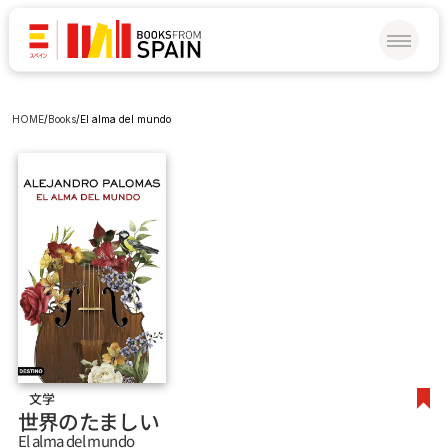
HOME
/
Books
/
El alma del mundo
文学
世界のたましい
El alma del mundo