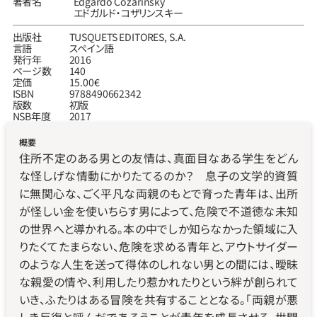
著者名
Edgardo Cozarinsky
エドガルド‧コザリンスキー
出版社
TUSQUETS EDITORES, S.A.
言語
スペイン語
発行年
2016
ページ数
140
定価
15.00€
ISBN
9788490662342
版数
初版
NSB年度
2017
概要
住所不定のある男との友情は、真面目なある学生をどん
な怪しげな情動にかりたてるのか？　息子の文学的資質
に無関心な、ごく平凡な両親のもとで育った青年は、出所
が怪しい金を使いちらす男によって、危険で不道徳な未知
の世界へと導かれる。本の中でしか知らなかった領域に入
りたくてたまらない、危険を求める青年と、アウトサイダー
のような人生を送って得体のしれない男との間には、曖昧
な親愛の情や、利用したり惹かれたりという絆が創られて
いき、ふたりはある冒険を共有することとなる。「両親が悪