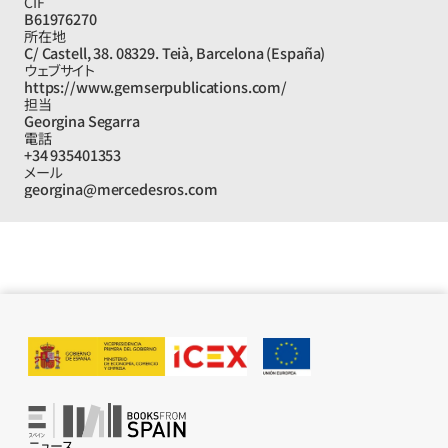
CIF
B61976270
所在地
C/ Castell, 38. 08329. Teià, Barcelona (España)
ウェブサイト
https://www.gemserpublications.com/
担当
Georgina Segarra
電話
+34 935401353
メール
georgina@mercedesros.com
ニュース