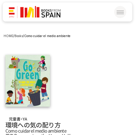
HOME
/
Books
/
Como cuidar el medio ambiente
児童書・YA
環境への気の配り方
Como cuidar el medio ambiente