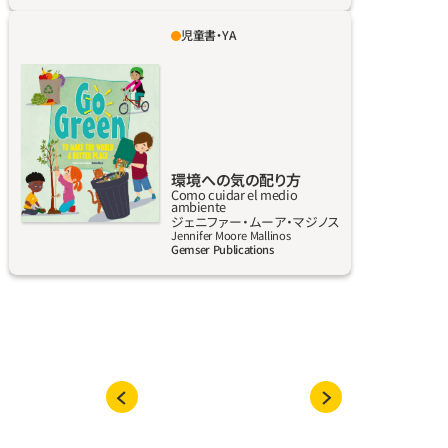
児童書・YA
明日を必ずより良い日にするために、きみは何
をするつもり？ 環境を救える方法はたくさ
んある。木を植えてもいいし、残り物を堆肥に
してもいいし、ハチの巣箱を作っても、電気を
消して回ったっていい。地球の青さを維持する
役目は、わたしたちにかかっている。
環境への気の配り方
Como cuidar el medio
ambiente
詳しく見る
ジェニファー‧ムーア‧マジノス
Jennifer Moore Mallinos
Gemser Publications