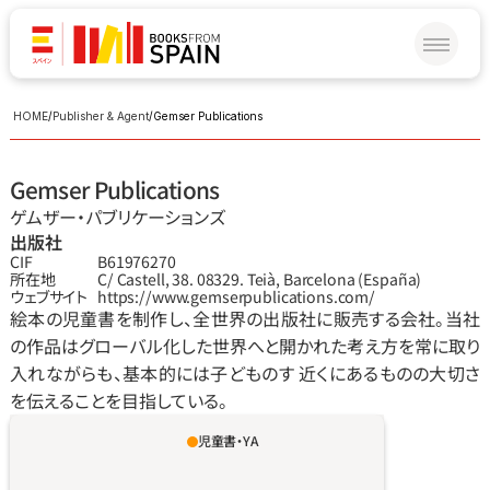
HOME
/
Publisher & Agent
/
Gemser Publications
Gemser Publications
ゲムザー‧パブリケーションズ
出版社
CIF
B61976270
所在地
C/ Castell, 38. 08329. Teià, Barcelona (España)
ウェブサイト
https://www.gemserpublications.com/
絵本の児童書を制作し、全世界の出版社に販売する会社。当社
の作品はグローバル化した世界へと開かれた考え方を常に取り
入れながらも、基本的には子どものす 近くにあるものの大切さ
を伝えることを目指している。
児童書・YA
マテオには彼自身の好みがあり、その好みに合
わせて遊ぶことを知っている。だが周りの人は