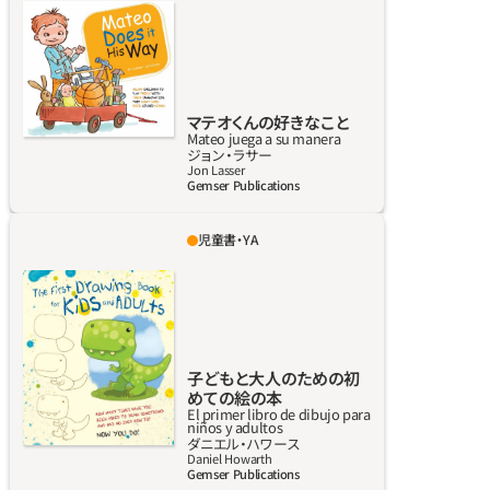
マテオがやりたいことよりやるべきことしか
頭にない。家族は子供が喜ぶはずだと思うおも
ちゃをたくさん買い与えるが、当のマテオはそ
んな家族の期待に押しつぶされそう。しかし、
唯一の理解者であるおばあちゃんの助けもあ
マテオくんの好きなこと
Mateo juega a su manera
り、マテオは大人がもつ子供の可能性に対する
詳しく見る
ジョン‧ラサー
固定概念から逃れ、自由に遊ぶ。
Jon Lasser
Gemser Publications
児童書・YA
なにか描いてと頼まれて、描けなかったことは
何度ある？ さあ、描いてみよう！ スリース
テップでアーティストに変身だ。描けば描くほ
ど簡単になるよ。可能性は無限大だ。
子どもと大人のための初
めての絵の本
El primer libro de dibujo para
niños y adultos
詳しく見る
ダニエル・ハワース
Daniel Howarth
Gemser Publications