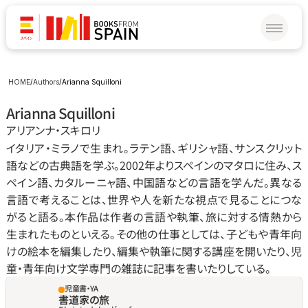
HOME
/
Authors
/
Arianna Squilloni
Arianna Squilloni
アリアンナ‧スキロリ
イタリア‧ミラノで生まれ。ラテン語、ギリシャ語、サンスクリット
語などの古典語を学ぶ。2002年よりスペインのマタロに住み、ス
ペイン語、カタルーニャ語、中国語などの言語を学んだ。異なる
言語で考えることは、世界や人を新たな視点で見ることにつな
がると語る。本作品は作者の言語や執筆、旅に対する情熱から
生まれたものといえる。その他の仕事としては、子どもや青年向
けの絵本を編集したり、編集や執筆に関する講座を開いたり、児
童‧青年向け文学専門の雑誌に記事を書いたりしている。
児童書・YA
書道家の旅