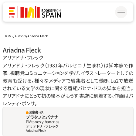
HOME
/
Authors
/
Ariadna Fleck
Ariadna Fleck
アリアドナ‧フレック
アリアドナ‧フレック（1981年バルセロナ生まれ）は脚本家で作
家。視聴覚コミュニケーションを学び、イラストレーターとしての
教育も受ける。様々なメディアで編集者として働き、La2で放送
されている文学の現状に関する番組パヒナ‧ドスの脚本を担当。
アリアドナにとって初の絵本がもうす 書店に到着する。作画はバ
レンティ‧ポンサ。
児童書・YA
プラタノとバナナ
Plátanos y bananas
アリアドナ‧フレック
Ariadna Fleck