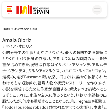
HOME
/
Authors
/
Amaia Oloriz
Amaia Oloriz
アマイア‧オロリス
公的分野での仕事と両立させながら、最大の趣味である執筆に
とりくむナバラ出身の作家。幼少期より余暇の時間の大半を読
書が占めてきた。好きな作家はイサベル‧アジェンデ、アルムデ
ナ‧グランデス、ガルシア=マルケス、カルロス‧ルイス=サフォン。
最初の小説『Búscame（私を探して）』では、誰から依頼された
わけでもなく独学で、登場人物や状況やストーリーを作りあげ、
小説を構想するために作家が直面する、解決すべき挑戦へとひ
きずりこまれた。家族や友人に贈ろうという、無欲な小部数の出
版だったが、何度も重版することとなった。『El regreso（帰還）』、
『Todos los soles robados（奪われたすべての太陽）』、本書『El 