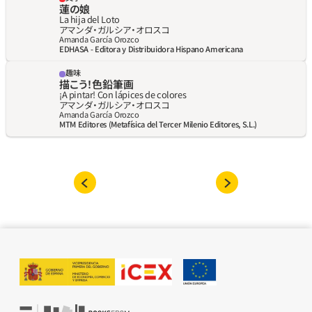
蓮の娘
La hija del Loto
アマンダ‧ガルシア‧オロスコ
Amanda García Orozco
EDHASA - Editora y Distribuidora Hispano Americana
趣味
描こう！色鉛筆画
¡A pintar! Con lápices de colores
アマンダ‧ガルシア‧オロスコ
Amanda García Orozco
MTM Editores (Metafísica del Tercer Milenio Editores, S.L.)