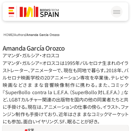
HOME
/
Authors
/
Amanda García Orozco
Amanda García Orozco
アマンダ‧ガルシア‧オロスコ
アマンダ‧ガルシア=オロスコは1995年バルセロナ生まれのイラ
ストレーター、アニメーターで、現在も同地で暮らす。2018年、バ
ルセロナ映画学校の2Dアニメーション専攻を卒業後、テレビや
映画などさま まな音響映像制作に携わる。また、コミック
『SuperBollo contra la L.E.F.A.（SuperBollo対L.E.F.A.）』な
ど、LGBTカルチャー関連の出版物を国内の他の同業者たちと共
に手掛ける。現在は、アニメーションの仕事の傍ら、イラスト、ファ
ンジン制作も手掛けており、近年はさま まなコミックマーケット
にも参加。面白いイヤリング、SF、眠ることが好き。
文学