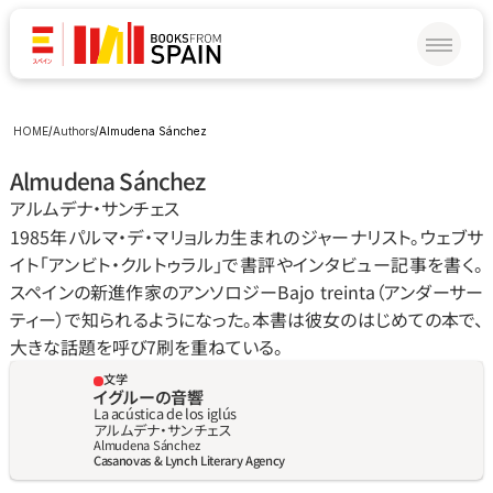
HOME
/
Authors
/
Almudena Sánchez
Almudena Sánchez
アルムデナ‧サンチェス
1985年パルマ‧デ‧マリョルカ生まれのジャーナリスト。ウェブサ
イト「アンビト‧クルトゥラル」で書評やインタビュー記事を書く。
スペインの新進作家のアンソロジーBajo treinta（アンダーサー
ティー）で知られるようになった。本書は彼女のはじめての本で、
大きな話題を呼び7刷を重ねている。
文学
イグルーの音響
La acústica de los iglús
アルムデナ‧サンチェス
Almudena Sánchez
Casanovas & Lynch Literary Agency