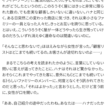
イライト・ゾーン』で、魔法の店に入った子どものように。でも、そ
れがどうしたというのだ。このろうそく屋にはきっと非常に限ら
れた数の、でも忠実な顧客しかいないに違いない。ハナと同じ
く、ある日突然この変わった商店に気づき、それ以来小さなファ
ミリーの一員となった人々だ。きっとお互いを誇りに思っている。
とはいえ、こういうろうそく屋が一体どうやったら生き残っていけ
るのだろう。いずれ消えゆく運命なのは間違いないのに。
「そんなこと思わないで」ほほえみながら女性が言った。「顧客リ
ストはどこまでも続いてるの。お客さんが途切れないのよ……」
　まるでこちらの考えを読まれたかのように、言葉にしていない
問いに答えが返ってきたことに、ハナはそれほど驚かなかった。
おそらくこれまでやってきた客に、意外にも《どこまでも続いてい
る》らしいファミリーのメンバーに、何度となくそう訊かれてきた
のだと思った。「それはよかった」と言おうとした。だけど言う前
に、女性が口を開いた。
「ああ、自己紹介の途中だったわね。あなたは……ハナだったか