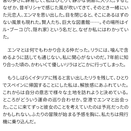
客の多さに辟易して、私はひとりで静かな側廊に入った。すると
なぜか、昔ギリシャで感じた風が吹いてきて、そのとき一緒にい
た元恋人、エンマを思い出した。目を閉じると、そこにあるはずの
ない風景も現れた。賢人たち、巨大な図書館……。その場所はイ
ル・ブーコ（穴、隠れ家）という名だと、なぜか私にはわかってい
た。
　エンマとは何でもわかり合える仲だった。リラには、噛んで含
めるように話しても通じない。私に関心がないのだ。7年前に知
り合った頃の、かわいくて優しいリラはどこかに行ってしまった。
　もうしばらくイタリアに残ると言い出したリラを残して、ひとり
でスペインに帰国することにした私は、解放感にあふれていた。
これからは自分の意志で様々な土地を訪れようと決めている。
ところがどういう運命の巡り合わせか、空港でエンマと出会っ
た。ここに来てずっと彼女のことを考えていたのは予兆だったの
かもしれない。ふたりの冒険が始まる予感を胸に、私たちは飛行
機に乗り込んだ。