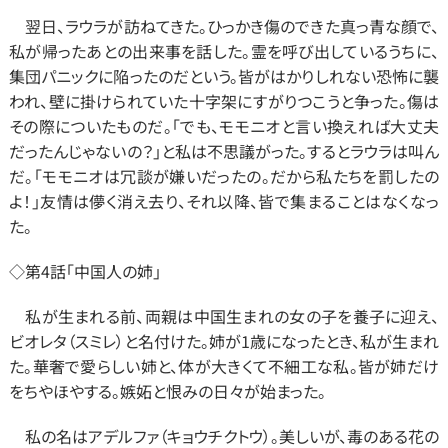
　翌日、ラウラが訪ねてきた。ひっかき傷のできた真っ青な顔で、
私が帰ったあとの出来事を話した。霊を呼び出しているうちに、
集団パニックに陥ったのだという。皆がはかりしれない恐怖に襲
われ、壁に掛けられていた十字架にすがりつこうと争った。傷は
その際についたものだ。「でも、モモニオと言い換えれば大丈夫
だったんじゃないの？」と私は不思議がった。するとラウラは叫ん
だ。「モモニオは冗談が嫌いだったの。だから私たちを罰したの
よ！」友情は儚く消え去り、それ以降、皆で集まることはなくなっ
た。
◇第4話「中国人の姉」
　私が生まれる前、両親は中国生まれの女の子を養子に迎え、
ビオレタ（スミレ）と名付けた。姉が1歳になったとき、私が生まれ
た。華奢で愛らしい姉と、体が大きくて不細工な私。皆が姉だけ
をちやほやする。嫉妬と恨みの日々が始まった。
　私の名はアデルファ（キョウチクトウ）。美しいが、毒のある花の