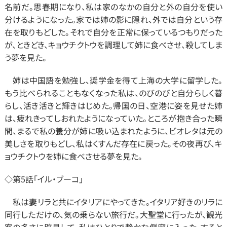
名前だ。思春期になり、私は家のなかの自分と外の自分を使い
分けるようになった。家では姉の影に隠れ、外では自分という存
在を取りもどした。それで自分を正常に保っているつもりだった
が、ときどき、キョウチクトウを調理して姉に食べさせ、殺してしま
う夢を見た。
　姉は中国語を勉強し、奨学金を得て上海の大学に留学した。
もう比べられることもなくなった私は、のびのびと自分らしく暮
らし、活き活きと輝きはじめた。帰国の日、空港に姿を見せた姉
は、疲れきってしおれたようになっていた。ところが抱き合った瞬
間、まるで私の養分が姉に吸い込まれたように、ビオレタは元の
美しさを取りもどし、私はくすんだ存在に戻った。その夜再び、キ
ョウチクトウを姉に食べさせる夢を見た。
◇第5話「イル・ブーコ」
　私は妻リラと共にイタリアにやってきた。イタリア好きのリラに
同行しただけの、気の乗らない旅行だ。大聖堂に行ったが、観光