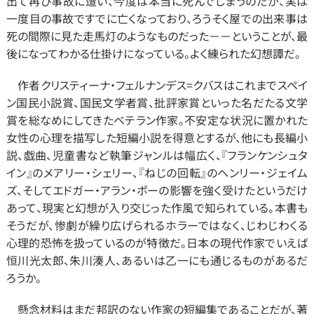
出て再び事故に遭い、今度は本当に死んでしまうのだが、実は
一度目の事故ですでに亡くなっており、ろうそく屋での出来事は
死の間際に見た走馬灯のようなものだった－－ということが、最
後になってわかる仕掛けになっている。よく練られた幻想譚だ。
　作者クリスティーナ・フェルナンデス=クバスはこれまでスペイ
ン国民小説賞、国民文学者賞、批評家賞といった名だたる文学
賞を総なめにしてきたベテラン作家。不安定な状況に置かれた
女性の心理を描写した短編小説を得意とするが、他にも長編小
説、戯曲、児童書など執筆ジャンルは幅広く、『フランケンシュタ
イン』のメアリー・シェリー、『ねじの回転』のヘンリー・ジェイム
ズ、そしてエドガー・アラン・ポーの影響を強く受けたというだけ
あって、現実と幻想が入り交じった作風で知られている。本書も
そうだが、惨劇が繰り広げられるホラーではなく、じわじわくる
心理的恐怖を扱っているのが特徴だ。日本の現代作家でいえば
恒川光太郎、朱川湊人、あるいは乙一にも通じるものがあるだ
ろうか。
　懸念材料はまだ邦訳のない作家の短編集であることだが、著