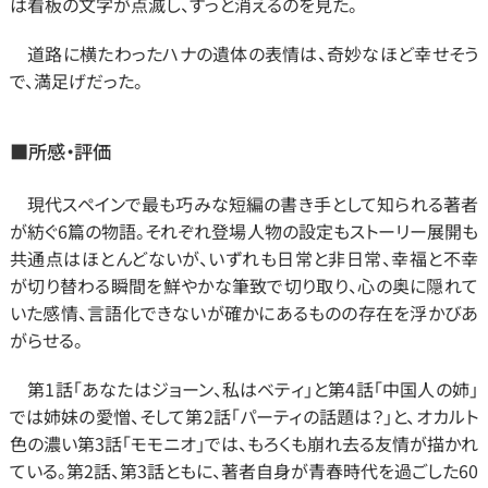
は看板の文字が点滅し、すっと消えるのを見た。
　道路に横たわったハナの遺体の表情は、奇妙なほど幸せそう
で、満足げだった。
■所感・評価　
　現代スペインで最も巧みな短編の書き手として知られる著者
が紡ぐ6篇の物語。それぞれ登場人物の設定もストーリー展開も
共通点はほとんどないが、いずれも日常と非日常、幸福と不幸
が切り替わる瞬間を鮮やかな筆致で切り取り、心の奥に隠れて
いた感情、言語化できないが確かにあるものの存在を浮かびあ
がらせる。
　第1話「あなたはジョーン、私はベティ」と第4話「中国人の姉」
では姉妹の愛憎、そして第2話「パーティの話題は？」と、オカルト
色の濃い第3話「モモニオ」では、もろくも崩れ去る友情が描かれ
ている。第2話、第3話ともに、著者自身が青春時代を過ごした60