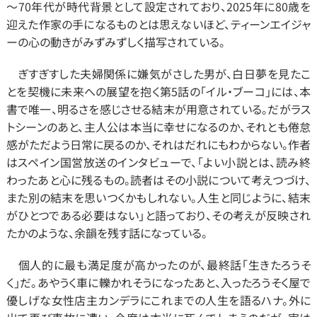
～70年代が時代背景として設定されており、2025年に80歳を
迎えた作家の手になるものとは思えないほど、ティーンエイジャ
ーの心の動きがみずみずしく描写されている。
　ぎすぎすした夫婦関係に嫌気がさした男が、白日夢を見たこ
とを契機に未来への展望を抱く第5話の「イル・ブーコ」には、本
書で唯一、明るさを感じさせる結末が用意されている。だがラス
トシーンのあと、主人公は本当に幸せになるのか、それとも倦怠
感がただよう日常に戻るのか、それはだれにもわからない。作者
はスペイン国営放送のインタビューで、「よい小説とは、読み終
わったあと心に残るもの。読者はその小説について考えつづけ、
また別の結末を思いつくかもしれない。人生と同じように、結末
がひとつである必要はない」と語っており、その考えが反映され
たかのような、余韻を残す話になっている。
　個人的に最も満足度が高かったのが、最終話「生きたろうそ
く」だ。あやうく車に轢かれそうになったあと、入ったろうそく屋で
優しげな女性店主カンデラにこれまでの人生を語るハナ。外に