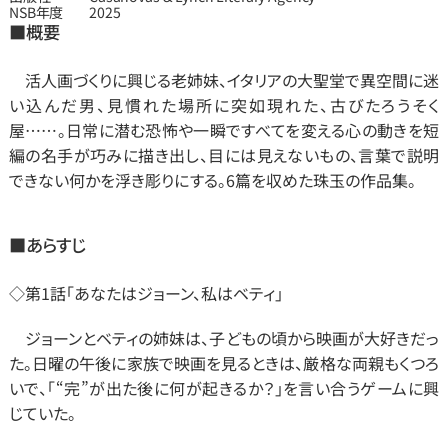
NSB年度
2025
■概要
　活人画づくりに興じる老姉妹、イタリアの大聖堂で異空間に迷
い込んだ男、見慣れた場所に突如現れた、古びたろうそく
屋……。日常に潜む恐怖や一瞬ですべてを変える心の動きを短
編の名手が巧みに描き出し、目には見えないもの、言葉で説明
できない何かを浮き彫りにする。6篇を収めた珠玉の作品集。
■あらすじ
◇第1話「あなたはジョーン、私はベティ」
　ジョーンとベティの姉妹は、子どもの頃から映画が大好きだっ
た。日曜の午後に家族で映画を見るときは、厳格な両親もくつろ
いで、「“完”が出た後に何が起きるか？」を言い合うゲームに興
じていた。