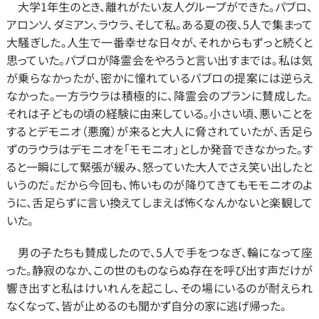
　大学1年生のとき、離れがたい友人グループができた。パブロ、
アロンソ、ダミアン、ラウラ、そして私。ある夏の夜、5人で集まって
大騒ぎした。人生で一番幸せな日々が、それからもずっと続くと
思っていた。パブロが降霊会をやろうと言い出すまでは。私は気
が乗らなかったが、密かに憧れているパブロの提案には逆らえ
なかった。一方ラウラは積極的に、降霊会のプランに賛成した。
それは子どもの頃の経験に由来している。小さい頃、悪いことを
するとデモニオ（悪魔）が来ると大人に脅されていたが、舌足ら
ずのラウラはデモニオを「モモニオ」としか発音できなかった。す
ると一瞬にして緊張が緩み、怒っていた大人でさえ笑い出したと
いうのだ。だから今回も、怖いものが降りてきてもモモニオのよ
うに、舌足らずに言い換えてしまえば怖くなんかないと楽観して
いた。
　男の子たちも賛成したので、5人で手をつなぎ、輪になって座
った。静寂のなか、この世のものならぬ存在を呼び出す声だけが
響き出すと私はけいれんを起こし、その場にいるのが耐えられ
なくなって、皆が止めるのも聞かず自分の家に逃げ帰った。