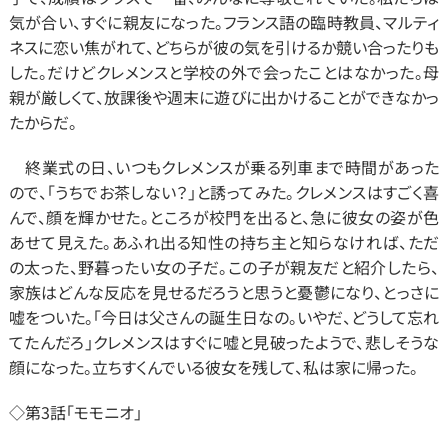
気が合い、すぐに親友になった。フランス語の臨時教員、マルティ
ネスに恋い焦がれて、どちらが彼の気を引けるか競い合ったりも
した。だけどクレメンスと学校の外で会ったことはなかった。母
親が厳しくて、放課後や週末に遊びに出かけることができなかっ
たからだ。
　終業式の日、いつもクレメンスが乗る列車まで時間があった
ので、「うちでお茶しない？」と誘ってみた。クレメンスはすごく喜
んで、顔を輝かせた。ところが校門を出ると、急に彼女の姿が色
あせて見えた。あふれ出る知性の持ち主と知らなければ、ただ
の太った、野暮ったい女の子だ。この子が親友だと紹介したら、
家族はどんな反応を見せるだろうと思うと憂鬱になり、とっさに
嘘をついた。「今日は父さんの誕生日なの。いやだ、どうして忘れ
てたんだろ」クレメンスはすぐに嘘と見破ったようで、悲しそうな
顔になった。立ちすくんでいる彼女を残して、私は家に帰った。
◇第3話「モモニオ」