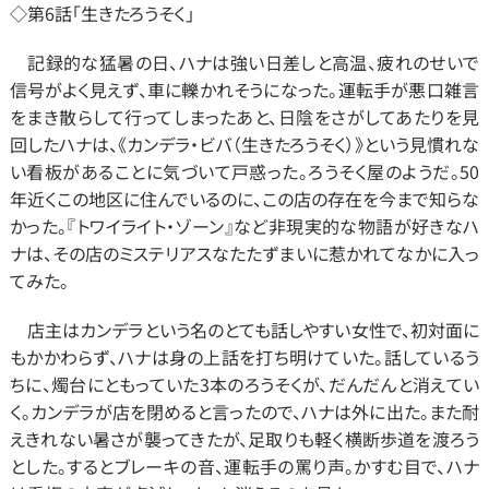
◇第6話「生きたろうそく」
　記録的な猛暑の日、ハナは強い日差しと高温、疲れのせいで
信号がよく見えず、車に轢かれそうになった。運転手が悪口雑言
をまき散らして行ってしまったあと、日陰をさがしてあたりを見
回したハナは、《カンデラ・ビバ（生きたろうそく）》という見慣れな
い看板があることに気づいて戸惑った。ろうそく屋のようだ。50
年近くこの地区に住んでいるのに、この店の存在を今まで知らな
かった。『トワイライト・ゾーン』など非現実的な物語が好きなハ
ナは、その店のミステリアスなたたずまいに惹かれてなかに入っ
てみた。
　店主はカンデラという名のとても話しやすい女性で、初対面に
もかかわらず、ハナは身の上話を打ち明けていた。話しているう
ちに、燭台にともっていた3本のろうそくが、だんだんと消えてい
く。カンデラが店を閉めると言ったので、ハナは外に出た。また耐
えきれない暑さが襲ってきたが、足取りも軽く横断歩道を渡ろう
とした。するとブレーキの音、運転手の罵り声。かすむ目で、ハナ