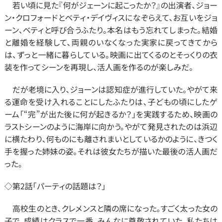
　若い頃に見た『何がジェーンに起こったか？』の出演者、ジョー
ン・クロフォードとベティ・デイヴィスになぞらえて、お互いをジョ
ーン、ベティと呼び合うふたり。本名はもう忘れてしまった。結婚
と離婚を経験して、両親のいなくなった実家に戻ってきてから
は、ずっと一緒に暮らしている。映画に出てくるのとそっくりの衣
装を作ってシーンを再現し、活人画を作るのが楽しみだ。
　だが老境に入り、ジョーンは認知症が進行していた。やがて来
る運命を受け入れることにしたふたりは、子どもの頃にしたゲ
ーム「“完”が出た後に何が起きるか？」を実践するため、映画の
ラストシーンのように海岸に向かう。やがて発見されたのは浜辺
に横たわり、何ものにも離されまいとしているかのように、きつく
手を握った姉妹の姿。それは彼女たちが描いた最後の活人画だ
った。
◇第2話「パーティの話題は？」
　高校生のとき、クレメンスと隣の席になった。すごく太った女の
子で、成績はクラスで一番、みんなに尊敬されていた。私たちは