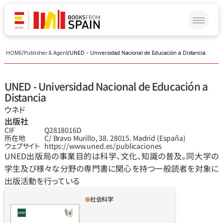
HOME
/
Publisher & Agent
/
UNED - Universidad Nacional de Educación a Distancia
UNED - Universidad Nacional de Educación a 
Distancia
ウネド
出版社
CIF
Q2818016D
所在地
C/ Bravo Murillo, 38. 28015. Madrid (España)
ウェブサイト
https://www.uned.es/publicaciones
UNED出版局の事業目的は科学、文化、知識の普及。同大学の
学生及び様々な分野の専門書に関心を持つ一般読者を対象に
出版活動を行っている
社会科学
グレーゾーンとは、脅威や戦略、ハイブリッド
戦の一種であり、穏健的な修正主義のアクター