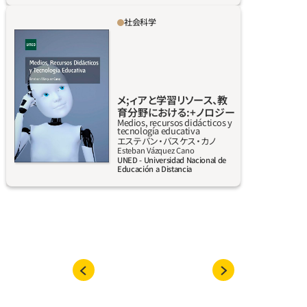
社会科学
本書は、放送大学の教育学学位プログラムの教
科「メディアと学習リソース、教育分野におけ
るテクノロジー」の内容開発に、理論でも実用
でも役立つことを目指している。また、本書は
教育分野（教師、学生、教育検査官、指導教官、教
メ;ィアと学習リソース、教
育者など）に関係するすべての人にとって興味
育分野における:+ノロジー
Medios, recursos didácticos y
深く有益な本である。本書は7章で構成されて
tecnología educativa
エステバン‧バスケス‧カノ
おり、テクノロジーに基づくメディアや学習リ
詳しく見る
Esteban Vázquez Cano
ソースが、教育学習プロセス（ゲーミフィケー
UNED - Universidad Nacional de
Educación a Distancia
ション、バーチャルリアリティ、ソーシャルネ
ットワーク、デジタルデバイス、仮想学習環境、
大規模公開オンライン講座（MOOC）、チャット
ボット、ラーニングアナリティックスなど）の
改善にいかに役立っているかについて取り上
げている。21世紀の教育は、教室の中でも外で
もテクノロジーとの共生を無視することはで
きない。