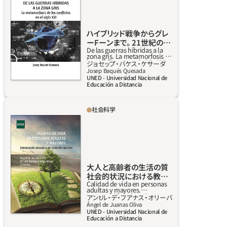
（通常は国家）が戦争と同じような目的（だが実
際の武力攻撃には至らない）を追求する際に引
き起こされる事態のこと。アクターは行動を曖
ハイブリッド戦争からグレ
昧にすること（または代理戦争）で自らの身を
ーFーンまで。 21世紀の紛
De las guerras híbridas a la
争の変容。
守りながら、民間の動員や経済的制裁といった
zona gris. La metamorfosis de
los conflictos en el siglo XXI.
ジョセップ‧バケス‧ケサーダ
戦略的ナラティブ（物語）を流布し、そうした動
詳しく見る
Josep Baqués Quesada
員（機密情報や特別作戦）を増進または強化す
UNED - Universidad Nacional de
Educación a Distancia
るために軍隊の力を借り、その結果、現状維持
したい相手がアクター（正規軍）に抵抗するこ
社会科学
とを断念させるのが目的である。
私たちの社会では、人口の高齢化や大人と高齢
者の生活の質の改善の追求は疑う余地のない
現実だ。このシリーズでは、社会教育行動やグ
ローバル、専門的な視点から、大人と高齢者が
福祉を受けて自立した生活を送るために重要
大人と高齢者の生活の質
なテーマが扱われている。読者対象は、社会教
社会的状況における教育
Calidad de vida en personas
的介入
育や心理学、作業療法、社会福祉分野の学生と
adultas y mayores.
Intervención educativa en
アンtル‧デ‧フアナス‧オリーバ
教師。それに加え、老後に直面する課題に不安
contextos sociales
詳しく見る
Ángel de Juanas Oliva
や関心のあるすべての人々である。
UNED - Universidad Nacional de
Educación a Distancia