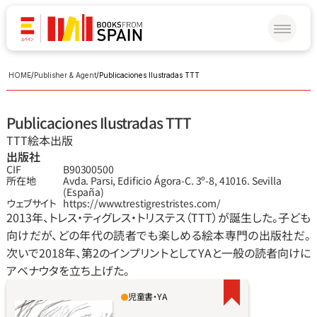
HOME
/
Publisher & Agent
/
Publicaciones Ilustradas TTT
Publicaciones Ilustradas TTT
TTT絵本出版
出版社
CIF
B90300500
所在地
Avda. Parsi, Edificio Ágora-C. 3º-8, 41016. Sevilla 
(España)
ウェブサイト
https://www.trestigrestristes.com/
2013年、トレス‧ティグレス‧トリステス（TTT）が誕生した。子ども
向けだが、どの年代の読者でも楽しめる絵本専門の出版社だ。
次いで2018年、第2のインプリントとしてYAと一般の読者向けに
アベナウタを立ち上げた。
児童書・YA
「家の外に出ると、ぼくには何もかもがむずか