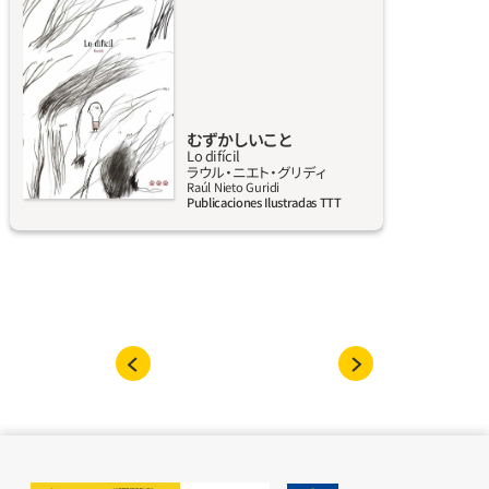
しくなる。むずむずした感じがやまなくて、一
歩一歩が容易ではない」。人とコミュニケーシ
ョンをとることは、見かけほど簡単ではなく、
それには我慢強さや努力や勇気が必要だ。この
本の主人公はそんな問題をかかえていて、パン
屋のおじさんや、近所のアナさんやアントニア
むずかしいこと
Lo difícil
さんにあいさつしたいのに、しようとすると胸
詳しく見る
ラウル‧ニエト‧グリディ
がドキドキして、手が汗ばんで、ほほえみしか
Raúl Nieto Guridi
Publicaciones Ilustradas TTT
出てこなくなる。