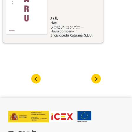
めのストーリー。道はいつも帰還を待つ。唯一
のストーリー。ひとつのストーリーだけが登場
人物を落ち着かせ透明にし、長年自分がかつて
ハル
Haru
いた場所に戻らせてくれる」「人生には進む方
詳しく見る
フラビア‧コンパニー
向があるが、そちらへと私たちを導くのも人生
Flavia Company
Enciclopédia Catalana, S.L.U.
だ。こちらが導こうとするなら、人生は私たち
を粉々にし、ふりだしに戻そうとする。そのよ
うな瞬間がこの本にはある。ハルが道を外れる
時、戻る時、受け入れる時、拒否するとき、やっと
知る時、受け入れる時、愛する時」「百歳になっ
たら、毎日がひとつの人生なのよ、と訪れる誰
彼に彼女は言っていた。毎日がひとつの人生、
とカズコは考えている」本文からの抜粋。