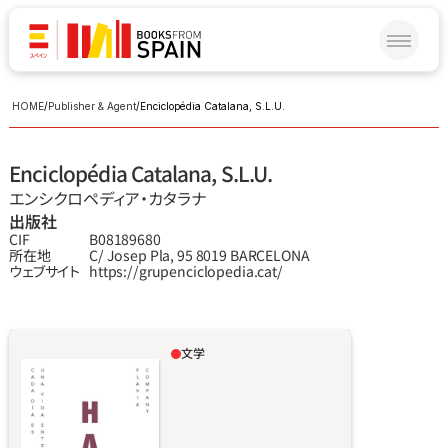
HOME
/
Publisher & Agent
/
Enciclopédia Catalana, S.L.U.
Enciclopédia Catalana, S.L.U.
エンシクロペディア‧カタラナ
出版社
CIF
B08189680
所在地
C/ Josep Pla, 95 8019 BARCELONA
ウェブサイト
https://grupenciclopedia.cat/
文学
「美しいストーリー。描写から詩へ。普遍的なス
トーリー。イメージから理想へ、そしてエッセ
ンスへ。魔術的なストーリー。自分たちがある
べき姿を、かつて私たちは思い描いていた。戒