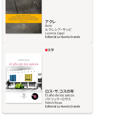
コメッティ、バルテュス、ダミアン・ハースト、
いて語る。
所の集まりに足しげく出かけ、夜はテレビを見
ハーランド・ミラー、メルセデス・ララといった
て過ごす。彼らが暮らすビル内にネルソンがい
芸術家、マリア・カラス、ヘルベルト・フォン・カ
わくありげに出現し、ふたりの当たり障りのな
ラヤン、マイルス・デイヴィス、坂本龍一といっ
い暮らしが乱されることになる。ネルソンは影
アクレ
Acre
た音楽家まで、文化の巨匠たちが登場する。さ
のある男で、ふたりは若い頃、1980年代にサン
詳しく見る
ルクレシア‧サッピ
らに、本書には安藤忠雄の「光の教会」、ダミア
トスのサーフィンビーチでネルソンと知り合
Lucrecia Zappi
Editorial La Huerta Grande
ン・ハーストの「スピリチュアル・デイ・ブロッ
い、マルセラは彼と出奔したのだった。
サム」、ハーランド・ミラーの三連作「アムール・
文学
アムール、モア・アムール」、バルトローネ・ゴッ
El año de Los Saicos（ロス・サイコスの年）は、
ビ・コレクション所蔵の繊細な浮世絵、アーテ
1964年のリマ社会の内部事情を辛辣なユーモ
ィストのメルセデス・ララが制作した地図「エ
アで語る。この年はリマ出身のロック・グルー
ントレ・マルヘネス」など、厳選された名品の画
プ、ロス・サイコスが登場した年で、当時、リマの
像が収録されている。
社会は偽善的常識の尊重と個人の品格低下の
間で身動きできなくなっていた。嘘が怪しげな
生き残り戦略となり、登場人物のひとりが言う
ロス‧サ.コスの年
El año de los saicos
ように「誰もが嘘をつく」社会だった。 この小説
詳しく見る
パトリック‧ロサス
は「良家」のいとこふたりによる女中への誘惑
Patrick Rosas
Editorial La Huerta Grande
をめぐる出来事を描く。連通管のようにつなが
り、リアルタイムで執筆している物語を読んで