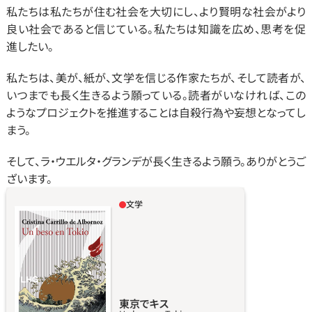
私たちは私たちが住む社会を大切にし、より賢明な社会がより
良い社会であると信じている。私たちは知識を広め、思考を促
進したい。
私たちは、美が、紙が、文学を信じる作家たちが、そして読者が、
いつまでも長く生きるよう願っている。読者がいなければ、この
ようなプロジェクトを推進することは自殺行為や妄想となってし
まう。
そして、ラ・ウエルタ・グランデが長く生きるよう願う。ありがとうご
ざいます。
文学
大江研吾は、安藤忠雄の教え子であり、国際的
に名高い日本人建築家で、まさにキャリアの絶
頂期にある。ある日、彼は失われた調和と生き
がいを求めて、すべてを捨て去る決意をする。
この決断により彼は直島から、中国、ドバイ、ニ
ューヨーク、マドリードを経て、強烈で予測不
東京でキス
能な場所であるジンバブエに至る感動的な旅