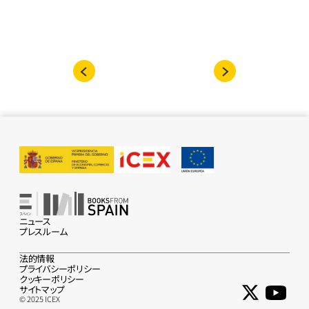
いるような錯覚を読者に起こす。パトリック・
ロサスは、そこかしこに存在する美への信奉が
もしかしたら息苦しさをより強めていたかも
しれないリマの上流階級の、卑俗で偽善的で人
種差別的な社会を完膚なきまでに描いている。
ニュース
プレスルーム
法的情報
プライバシーポリシー
クッキーポリシー
サイトマップ
© 2025 ICEX