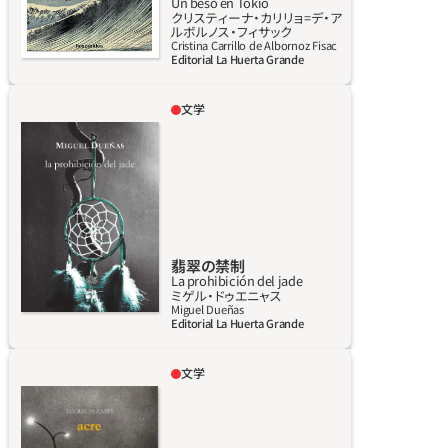
Un beso en Tokio
クリスティーナ・カリリョ=デ・ア
に出る。21世紀の世界を巡る旅、最終的には並
詳しく見る
ルボルノス・フィサック
外れた内なる旅となるこの巡礼を通して、彼は
Cristina Carrillo de Albornoz Fisac
Editorial La Huerta Grande
欲望を再発見し、存在における偶然性、愛と不
在の複雑な性質について熟考する。現実と夢、
文学
美の神秘、究極的には人にとっての決して壊さ
先住民のとある集落。シェップがナイフで親指
れることのない幸福について彼は問いかける。
の先を切ってしまい仕事は中断する。その出来
『Un beso en Tokio（東京でキス）』は、発見の喜
事が偶発的な事故であることを疑問視する者
びと生の脆さを結晶化させる小説であり、スリ
は誰もいない。男も女も自分の役割を甘受し、
ラーであり、長編詩である。偉大な詩人たちの
それに疑問を抱く者はいない。若者シェップも
詩句を織り交ぜながら、著名な建築家の直感的
同じだ。誰も何も自らに問うことをしない。先
で生命力あふれる精神を通して、芸術や映画や
住民居留地では暮らしが変わることなく続き、
翡翠の禁制
La prohibición del jade
音楽や建築の永遠の宇宙の秘密と経験を探求
彼らがとらわれている空間では、偶然と運命の
詳しく見る
ミゲル‧ドゥエニャス
する。建築家は、芸術が私たちを唯一無二の宇
間、あきらめとより良い生活の可能性の間を時
Miguel Dueñas
Editorial La Huerta Grande
宙へと運び、西洋と東洋の間の境界線をも消し
間が流れていく。そんなとき、最初の白人が現
去ると感じ、夢見ている。 建築家の内面を描き
れる。どこか寓話じみたこの類まれな物語は、
文学
だしたこの本には、安藤忠雄、ミース・ファン・
私たちにものごとを従順に受け入れるための
マルセラとオスカルは、サンパウロの中心街で
デル・ローエ、ラファエル・モネオといった建築
能力、あるいは、私たちの問いかけ次第で運命
典型的な中流階級の暮らしをしている。アパー
家から、マルク・シャガール、アルベルト・ジャ
が変わることもあると認めるための能力につ
トの寄せ木細工の床を修理したばかりで、隣近