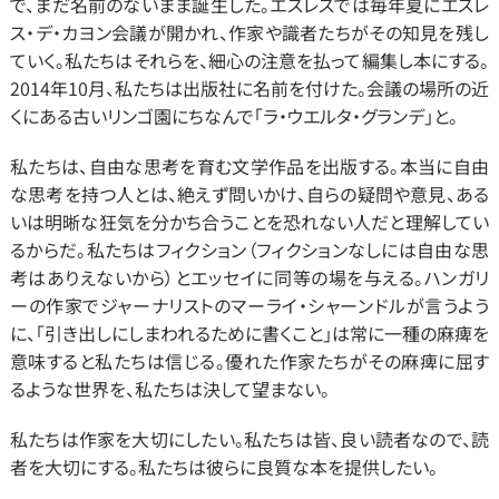
で、まだ名前のないまま誕生した。エスレスでは毎年夏にエスレ
ス・デ・カヨン会議が開かれ、作家や識者たちがその知見を残し
ていく。私たちはそれらを、細心の注意を払って編集し本にする。
2014年10月、私たちは出版社に名前を付けた。会議の場所の近
くにある古いリンゴ園にちなんで「ラ・ウエルタ・グランデ」と。
私たちは、自由な思考を育む文学作品を出版する。本当に自由
な思考を持つ人とは、絶えず問いかけ、自らの疑問や意見、ある
いは明晰な狂気を分かち合うことを恐れない人だと理解してい
るからだ。私たちはフィクション（フィクションなしには自由な思
考はありえないから）とエッセイに同等の場を与える。ハンガリ
ーの作家でジャーナリストのマーライ・シャーンドルが言うよう
に、「引き出しにしまわれるために書くこと」は常に一種の麻痺を
意味すると私たちは信じる。優れた作家たちがその麻痺に屈す
るような世界を、私たちは決して望まない。
私たちは作家を大切にしたい。私たちは皆、良い読者なので、読
者を大切にする。私たちは彼らに良質な本を提供したい。