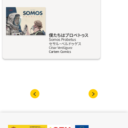
運命を変えるため、ドラマチックでスリリング
勝利を目前にしている。しかし、ダウン症をも
な旅に出る。
つ優秀な研究者が、この重要な開発競争で彼ら
を追い抜くことに成功する。シルビノ・プロベ
トゥスは、行方不明の伝説的科学者の息子で、
数十年前に始まった秘密プログラム「時空侵
僕たちはプロベトゥス
Somos Probetus
入」部門の指揮をとる。シルビノ青年は、自分の
詳しく見る
セサル‧ベルドゥゲス
過去に分け入る。そしてそこで、かつての想い
César Verdúguez
Cartem Comics
がよみがえり、抑えることのできない疑念が生
まれる。28年が経ち、父の失踪の事実は不明の
ままだが、今、父の進歩的な研究と何が起きた
かについての新たな手掛かりが現れる。過去を
遡る一連の冒険を経て、助けを求める一本の匿
名電話を受ける。それは、シルビノの人生と、多
元宇宙の物理法則を永遠に変えることになる
電話だった。