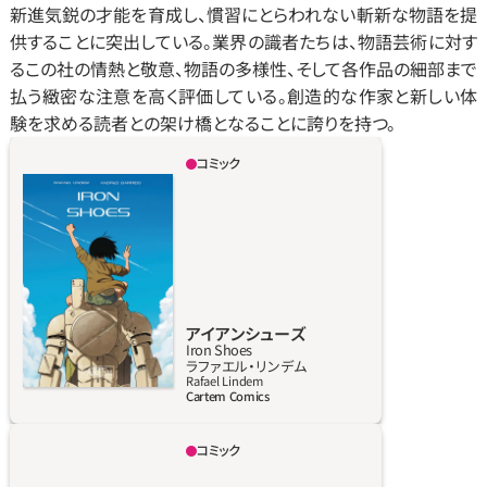
新進気鋭の才能を育成し、慣習にとらわれない斬新な物語を提
供することに突出している。業界の識者たちは、物語芸術に対す
るこの社の情熱と敬意、物語の多様性、そして各作品の細部まで
払う緻密な注意を高く評価している。創造的な作家と新しい体
験を求める読者との架け橋となることに誇りを持つ。
コミック
戦争によって引き裂かれた世界で、わずか12歳
の勇敢な少女ロニー・マテイは、大人の陰鬱な
支配から逃れようと奮闘する。一方、新型ポリ
オで両足を失った勇気ある青年バルタザール・
マストランドは、鉄の構造物に体を預けて移動
する。彼らは共に、荒廃と絶望により壊滅的と
なった状況の中で、課せられた運命に立ち向か
アイアンシューズ
Iron Shoes
う。しかし、彼らの道には障害が立ちはだかる。
詳しく見る
ラファエル・リンデム
失脚した軍事指導者で、かつての権力と新政府
Rafael Lindem
Cartem Comics
の擁護を取り戻すことをねらう恐ろしいマリ
オ・ジャマッティ将軍と対峙しなければならな
コミック
いからだ。逆境と危機に直面しながら、ロニー
世界最大の宇宙機関ナクサム・スペースは、時
とバルタザールは、自分たちが生まれた世界の
空をコントロールするための宇宙開発競争で