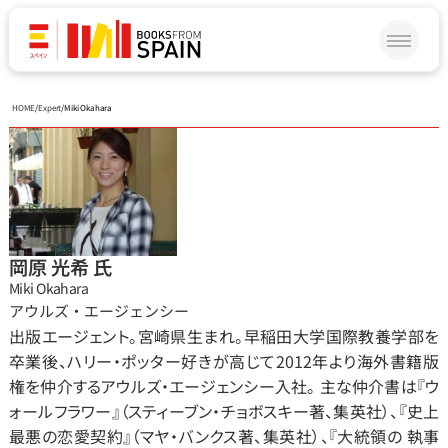
HOME
/
Expert
/
Miki Okahara
岡原 光希 氏
Miki Okahara
アウルズ・エージェンシー
出版エージェント。宮崎県生まれ。早稲田大学国際教養学部を
卒業後、ハリー・ポッター好きが高じて2012年より海外書籍版
権を仲介するアウルズ・エージェンシー入社。 主な仲介書は『ウ
ォールフラワー』（スティーブン・チョボスキー著、集英社）、『史上
最悪の恋愛契約』（マヤ・バンクス著、集英社）、『大統領の 執事