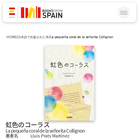
HOME
/
日本語で出版された本
/
La pequeña coral de la señorita Collignon 
虹色のコーラス
La pequeña coral de la señorita Collignon 
著者名
Lluis Prats Martínez