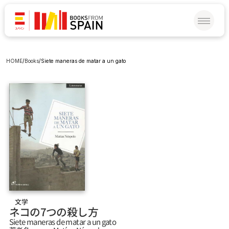
HOME
/
Books
/
Siete maneras de matar a un gato
文学
ネコの7つの殺し方
Siete maneras de matar a un gato