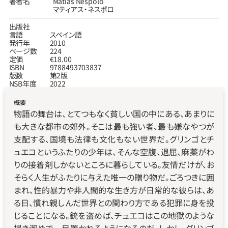
著者名
Matías Néspolo
マティアス‧ネスポロ
出版社
言語
スペイン語
発行年
2010
ページ数
224
定価
€18.00
ISBN
9788493703837
版数
第2版
NSB年度
2022
概要
物語の舞台は、とてつもなく貧しい国の中にある、あまりに
も大きな都市の郊外。そこは最も強い者、最も嫌なやつが
支配する、国境も法律も文化もない世界だ。グリンゴとチ
ュエコというふたりの少年は、そんな空腹、退屈、麻薬がわ
りの接着剤しかないところに暮らしている。友情だけが、お
そらく人生がふたりに与えた唯一の贈り物だ。ごろつきに囲
まれ、性的暴力や非人間的な生き方が日常的な彼らは、あ
る日、慣れ親しんだ世界との関わり方である犯罪に身を投
じることになる。銃を盗めば、チュエコはこの地獄のような