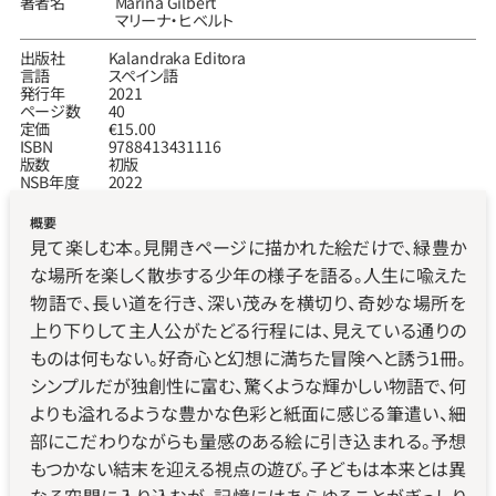
著者名
Marina Gilbert
マリーナ‧ヒベルト
出版社
Kalandraka Editora
言語
スペイン語
発行年
2021
ページ数
40
定価
€15.00
ISBN
9788413431116
版数
初版
NSB年度
2022
概要
見て楽しむ本。見開きページに描かれた絵だけで、緑豊か
な場所を楽しく散歩する少年の様子を語る。人生に喩えた
物語で、長い道を行き、深い茂みを横切り、奇妙な場所を
上り下りして主人公がたどる行程には、見えている通りの
ものは何もない。好奇心と幻想に満ちた冒険へと誘う1冊。
シンプルだが独創性に富む、驚くような輝かしい物語で、何
よりも溢れるような豊かな色彩と紙面に感じる筆遣い、細
部にこだわりながらも量感のある絵に引き込まれる。予想
もつかない結末を迎える視点の遊び。子どもは本来とは異