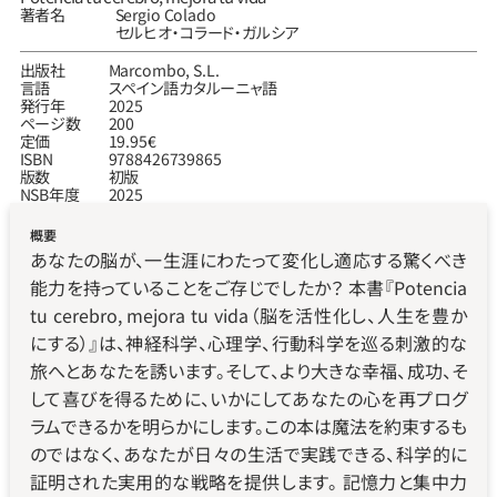
著者名
Sergio Colado 
セルヒオ・コラード・ガルシア
出版社
Marcombo, S.L.
言語
スペイン語
カタルーニャ語
発行年
2025
ページ数
200
定価
19.95€
ISBN
9788426739865
版数
初版
NSB年度
2025
概要
あなたの脳が、一生涯にわたって変化し適応する驚くべき
能力を持っていることをご存じでしたか？ 本書『Potencia 
tu cerebro, mejora tu vida（脳を活性化し、人生を豊か
にする）』は、神経科学、心理学、行動科学を巡る刺激的な
旅へとあなたを誘います。そして、より大きな幸福、成功、そ
して喜びを得るために、いかにしてあなたの心を再プログ
ラムできるかを明らかにします。この本は魔法を約束するも
のではなく、あなたが日々の生活で実践できる、科学的に
証明された実用的な戦略を提供します。 記憶力と集中力