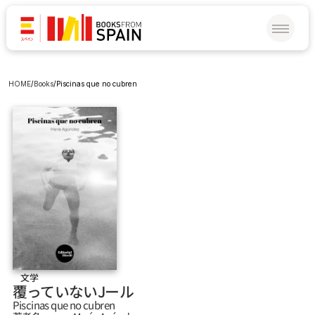
HOME
/
Books
/
Piscinas que no cubren
文学
覆っていないJール
Piscinas que no cubren