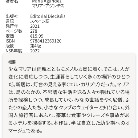
著者名
María Agúndez
マリア・アグンデス
出版社
Editorial Dieciséis
言語
スペイン語
発行年
2021
ページ数
278
定価
€15.99
ISBN
9788412369120
版数
第4版
NSB年度
2022
概要
少女マリアは両親とともにメノルカ島に着く。そこは、人が
変化に順応しつつ、生涯暮らしていく多くの場所のひとつ
だ。新居は、灯台の見える家〈エル・カリプソ〉だった。マリア
は、島のなかの、不思議な生活を送る人々が隠れている場
所を探検しつつ、成長していく。みなの世話をやく尼僧、ふ
たりの恋人たち、小さなクラブのウェイターと知り合い、外
国人旅行客にあふれ、豪華な食事やクルーズや事故があ
るホテルを探検する。本作は、半ば自立した幼少期へのオ
マージュである。