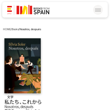
HOME
/
Books
/
Nosotros, después
文学
私たち、これから
Nosotros, después