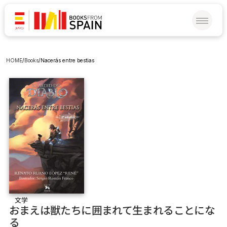
HOME
/
Books
/
Nacerás entre bestias
文学
おまえは獣たちに囲まれて生まれることにな
る