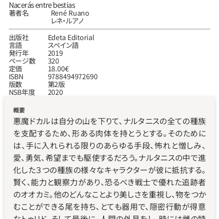
Nacerás entre bestias
著者名
René Ruano
レネ‧ルアノ
出版社
Edeta Editorial
言語
スペイン語
発行年
2019
ページ数
320
定価
18.00€
ISBN
9788494972690
版数
第2版
NSB年度
2020
概要
悪魔ドカルは自分の山を下りて、ナルタニスの全ての種族
を支配するため、形ある肉体を持とうとする。そのために
は、手に入れられる限りのあらゆる手段、怖れと憎しみ、
愛、勇気、希望までも駆使するだろう。ナルタニスの中で進
化した３つの種族の様々なキャラクターが彼に抵抗する。
賢く、能力と観察力があり、恐るべき戦士で優れた追跡者
のオオカミ。他のどんなことより美しさを重視し、物をつか
むことができる尾を持ち、とても器用で、隠密行動が得意
なトゥリド。そして最後に、人間の外見をし、時には雌の特