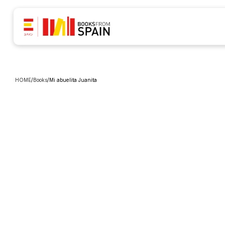
HOME
/
Books
/
Mi abuelita Juanita