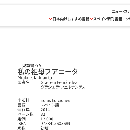
ニュー・ス
日本向けおすすめ書籍
スペイン新刊書籍
エッ
児童書・YA
私の祖母フアニータ
Mi abuelita Juanita
著者名
Graciela Fernández
グラシエラ‧フェルナンデス
出版社
Eolas Ediciones
言語
スペイン語
発行年
2014
ページ数
32
定価
12.00€
ISBN
9788415603689
版数
初版