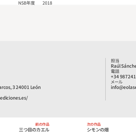
NSB年度
2018
担当
Raúl Sánch
電話
+34 98724
メール
arcos, 3 24001 León
info@eolase
ediciones.es/
前の作品
次の作品
三つ目のカエル
シモンの畑