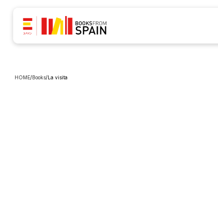
HOME
/
Books
/
La visita