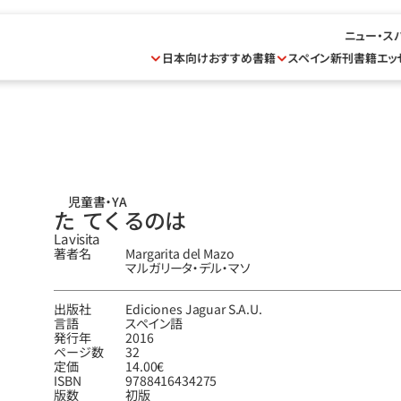
ニュー・ス
日本向けおすすめ書籍
スペイン新刊書籍
エッ
児童書・YA
た  てくるのは
La visita
著者名
Margarita del Mazo
マルガリータ・デル・マソ
出版社
Ediciones Jaguar S.A.U.
言語
スペイン語
発行年
2016
ページ数
32
定価
14.00€
ISBN
9788416434275
版数
初版