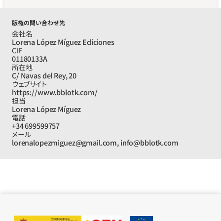
版権の問い合わせ先
会社名
Lorena López Míguez Ediciones
CIF
01180133A
所在地
C/ Navas del Rey, 20
ウェブサイト
https://www.bblotk.com/
担当
Lorena López Míguez
電話
+34 699599757
メール
lorenalopezmiguez@gmail.com, info@bblotk.com