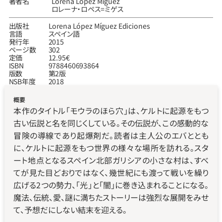
著者名
Lorena López Míguez
ロレーナ‧ロペス=ミゲス
出版社
Lorena López Míguez Ediciones
言語
スペイン語
発行年
2015
ページ数
302
定価
12.95€
ISBN
9788460693864
版数
第2版
NSB年度
2018
概要
本作のタイトル「モウラのほら穴」は、ケルトに起源をもつ
古い伝説と名を同じくしている。その伝説が、この感動的な
冒険の導線であり起爆剤だ。読者は主人公のエバととも
に、ケルトに起源をもつ世界の様々な場所を訪れる。スタ
ート地点となるスペイン北部ガリシアの小さな村は、すべ
てが見た目どおりではなく、幾世紀にも渡って戦いを繰り
広げる2つの勢力、「光」と「闇」に巻き込まれることになる。
魔法、伝統、愛、謎に満ちたストーリーは強烈な展開をみせ
て、予想だにしない結末を迎える。