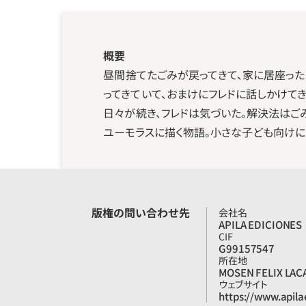
概要
昼間捨てたごみが戻ってきて、家に居座った
ってきていて、おまけにフレドに話しかけて
日々が続き、フレドは気づいた。解決法はご
ユーモラスに描く物語。小さな子ども向けに
版権の問い合わせ先
会社名
APILA EDICIONES
CIF
G99157547
所在地
MOSEN FELIX LACA
ウェブサイト
https://www.apila