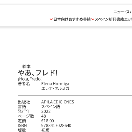
ニュー・ス
日本向けおすすめ書籍
スペイン新刊書籍
エッ
絵本
やあ、フレド！
¡Hola, Fredo!
著者名
Elena Hormiga
エレナ‧オルミガ
出版社
APILA EDICIONES
言語
スペイン語
発行年
2022
ページ数
48
定価
€18.00
ISBN
9788417028640
版数
初版