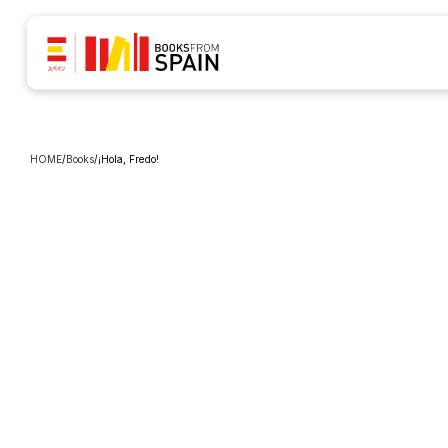
HOME
/
Books
/
¡Hola, Fredo!