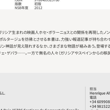
版数
初版
NSB年度
2012
ガリシア生まれの映画人ホセ・ボラーニョスとの関係を再現したノンフ
なルポルタージュを彷彿とさせる本書は、力強い報道記事が持ち合わ
リン神話が見え隠れするなか、さまざまな物語が絡みあう。登場するの
のチェ・ゲバラ……。一方で無名の人々（ガリシアやスペインからの移
担当
S.L.
Henrique Al
電話
+34 609908
+34 98152