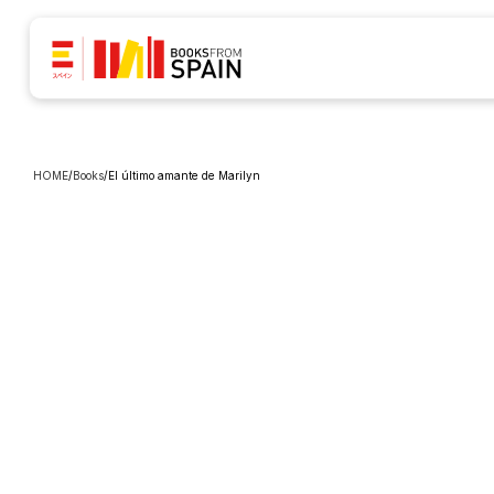
HOME
/
Books
/
El último amante de Marilyn