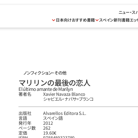
ニュー・ス
日本向けおすすめ書籍
スペイン新刊書籍
エッ
ノンフィクション・その他
マリリンの最後の恋人
El último amante de Marilyn
著者名
Xavier Navaza Blanco
シャビエル‧ナバサ=ブランコ
出版社
Alvarellos Editora S.L.
言語
スペイン語
発行年
2012
ページ数
262
定価
19.60€
ISBN
9788489323780