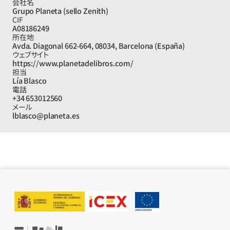
会社名
Grupo Planeta (sello Zenith)
CIF
A08186249
所在地
Avda. Diagonal 662-664, 08034, Barcelona (España)
ウェブサイト
https://www.planetadelibros.com/
担当
Lía Blasco
電話
+34 653012560
メール
lblasco@planeta.es