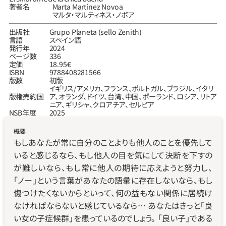
著者名
Marta Martínez Novoa
マルタ・マルティネス・ノボア
出版社
Grupo Planeta (sello Zenith)
言語
スペイン語
発行年
2024
ページ数
336
定価
18.95€
ISBN
9788408281566
版数
初版
イギリス／アメリカ、フランス、ポルトガル、ブラジル、イタリ
版権売約国
ア、オランダ、ドイツ、台湾、中国、ポーランド、ロシア、リトア
ニア、ギリシャ、クロアチア、セルビア
NSB年度
2025
概要
もしあなたが常に自分のことよりも他人のことを優先して
いると感じるなら、もし他人の目を気にして決断を下すの
が難しいなら、もし常に他人の期待に応えようと努力し、
「ノー」という言葉があなたの語彙に存在しないなら、もし
傷つけたくないからといって、何の益もない関係に居続け
なければならないと感じているなら… あなたはきっと「良
い女の子症候群」を患っているのでしょう。 「良い子」である