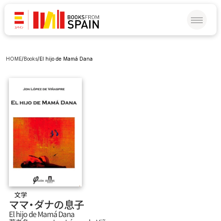
HOME
/
Books
/
El hijo de Mamá Dana
文学
ママ‧ダナの息子
El hijo de Mamá Dana