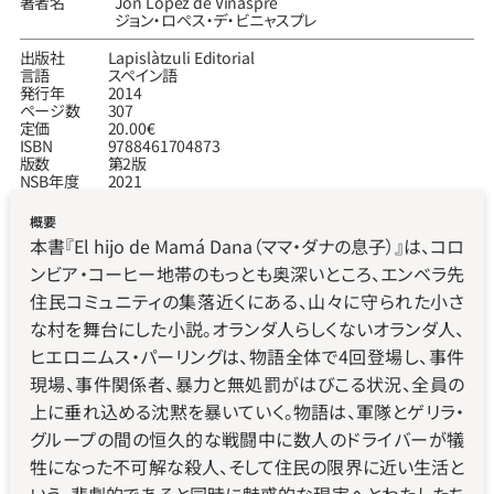
著者名
Jon López de Viñaspre
ジョン‧ロペス‧デ‧ビニャスプレ
出版社
Lapislàtzuli Editorial
言語
スペイン語
発行年
2014
ページ数
307
定価
20.00€
ISBN
9788461704873
版数
第2版
NSB年度
2021
概要
本書『El hijo de Mamá Dana（ママ・ダナの息子）』は、コロ
ンビア・コーヒー地帯のもっとも奥深いところ、エンベラ先
住民コミュニティの集落近くにある、山々に守られた小さ
な村を舞台にした小説。オランダ人らしくないオランダ人、
ヒエロニムス・パーリングは、物語全体で4回登場し、事件
現場、事件関係者、暴力と無処罰がはびこる状況、全員の
上に垂れ込める沈黙を暴いていく。物語は、軍隊とゲリラ・
グループの間の恒久的な戦闘中に数人のドライバーが犠
牲になった不可解な殺人、そして住民の限界に近い生活と