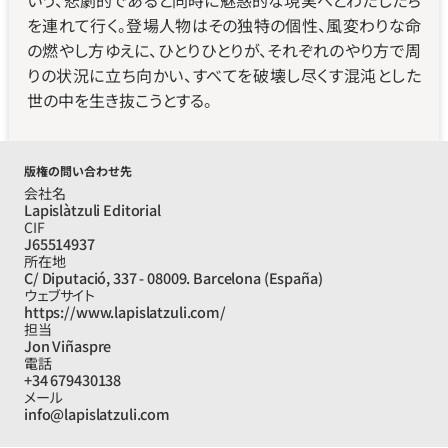
いう、悲劇的であると同時に魅惑的な現実へとわたしたち
を連れて行く。登場人物はその独特の個性、風変わりな命
の燃やし方ゆえに、ひとりひとりが、それぞれのやり方で周
りの状況に立ち向かい、すべてを破壊し尽くす混沌とした
世の中を生き抜こうとする。
版権の問い合わせ先
会社名
Lapislàtzuli Editorial
CIF
J65514937
所在地
C/ Diputació, 337 - 08009. Barcelona (España)
ウェブサイト
https://www.lapislatzuli.com/
担当
Jon Viñaspre
電話
+34 679430138
メール
info@lapislatzuli.com