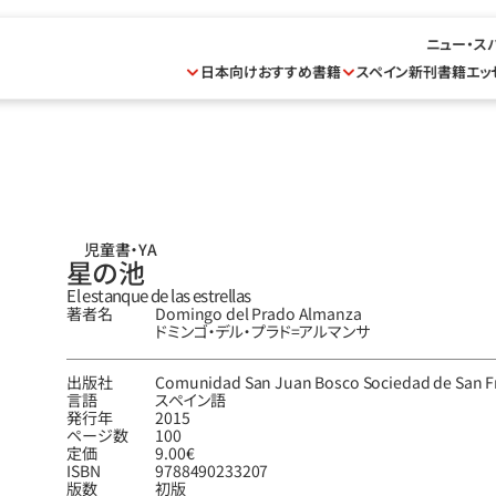
ニュー・ス
日本向けおすすめ書籍
スペイン新刊書籍
エッ
児童書・YA
星の池
El estanque de las estrellas
著者名
Domingo del Prado Almanza
ドミンゴ‧デル‧プラド=アルマンサ
出版社
Comunidad San Juan Bosco Sociedad de San Fr
言語
スペイン語
発行年
2015
ページ数
100
定価
9.00€
ISBN
9788490233207
版数
初版