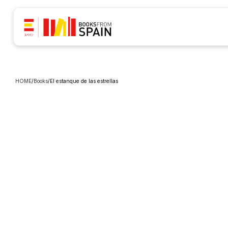
HOME
/
Books
/
El estanque de las estrellas