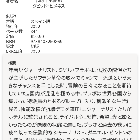
著者名
David Jiménez
ダビッド‧ヒメネス
出版社
言語
スペイン語
発行年
2022
ページ数
344
定価
€10.90
ISBN
9788408250869
版数
初版
NSB年度
2022
概要
年若いジャーナリスト、ミゲル・ブラボは、仏教の僧侶たち
が主導したサフラン革命の取材でミャンマー派遣という大
きなチャンスを手にした時、冒険の日々になることを期待
していた。国内が混乱を極める中、ブラボは世界各国から
集まった特派員のとあるグループに入り、刺激的な生活に
浸る。独裁政権が抗議デモを鎮圧し、ジャーナリストたちが
ホテルに監禁されると、ライバル心、恐怖、希望、光と影と
いったものが際限の状態に達した。ブラボと過去の戦いに
疲れ切った伝説的なジャーナリスト、ダニエル・ビントンの