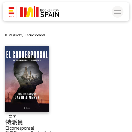
HOME
/
Books
/
El corresponsal
文学
特派員
El corresponsal