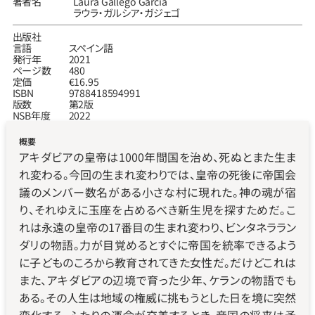
著者名
Laura Gallego García
ラウラ‧ガルシア‧ガジェゴ
出版社
言語
スペイン語
発行年
2021
ページ数
480
定価
€16.95
ISBN
9788418594991
版数
第2版
NSB年度
2022
概要
アキダビアの皇帝は1000年間国を治め、死ぬとまた生ま
れ変わる。今回の生まれ変わりでは、皇帝の死後に帝国会
議のメンバー数名がある小さな村に現れた。神の魂が宿
り、それゆえに玉座を占めるべき新生児を探すためだ。こ
れは永遠の皇帝の17番目の生まれ変わり、ビンタネララン
ダリの物語。力が目覚めるとすぐに帝国を統率できるよう
に子どものころから教育されてきた女性だ。だけどこれは
また、アキダビアの辺境で育った少年、ケランの物語でも
ある。その人生は地域の権威に挑もうとした日を境に突然