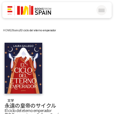
HOME
/
Books
/
El ciclo del eterno emperador
文学
永遠の皇帝のサイクル
El ciclo del eterno emperador