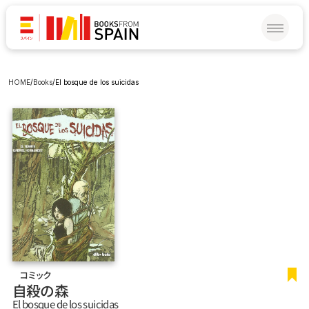
HOME
/
Books
/
El bosque de los suicidas
コミック
自殺の森
El bosque de los suicidas