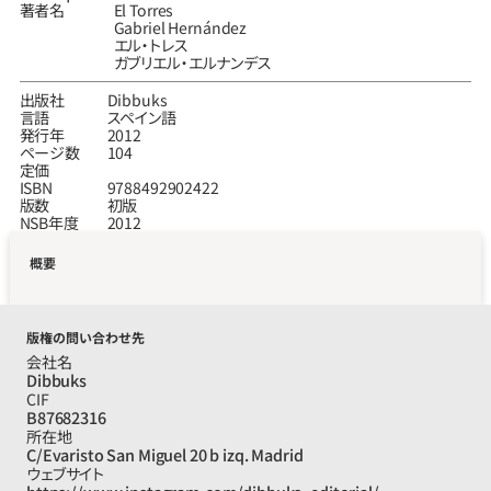
著者名
El Torres
Gabriel Hernández
エル‧トレス
ガブリエル・エルナンデス
出版社
Dibbuks
言語
スペイン語
発行年
2012
ページ数
104
定価
ISBN
9788492902422
版数
初版
NSB年度
2012
概要
版権の問い合わせ先
会社名
Dibbuks
CIF
B87682316
所在地
C/Evaristo San Miguel 20 b izq. Madrid
ウェブサイト