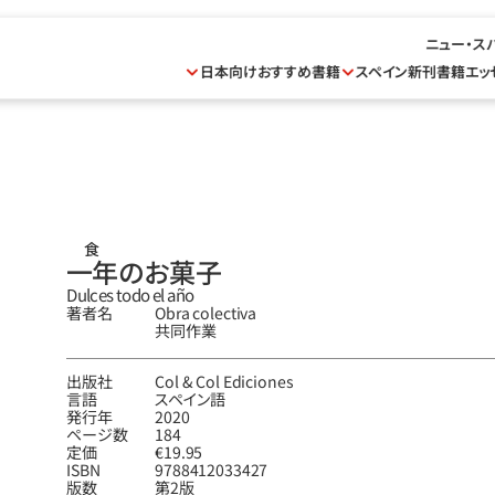
ニュー・ス
日本向けおすすめ書籍
スペイン新刊書籍
エッ
食
一年のお菓子
Dulces todo el año
著者名
Obra colectiva
共同作業
出版社
Col & Col Ediciones
言語
スペイン語
発行年
2020
ページ数
184
定価
€19.95
ISBN
9788412033427
版数
第2版