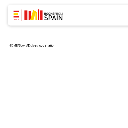
HOME
/
Books
/
Dulces todo el año