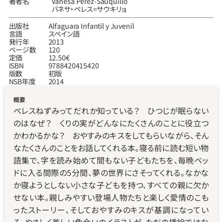
著者名
Vanesa Pérez-Sauquillo
バネサ‧ペレス=サウキリョ
出版社
Alfaguara Infantil y Juvenil
言語
スペイン語
発行年
2013
ページ数
120
定価
12.50€
ISBN
9788420415420
版数
初版
NSB年度
2014
概要
ペレスねずみってだれか知っている？　ひつじが眠らない
のはなぜ？　くりの実がどんなにたくさんのことに役立つ
かわかるかな？　おやすみのキスをしてもらいながら、そん
なたくさんのことをお話してくれる本。寝る前に読む短い物
語集で、字を読み始めて間もない子どもたちを、毎晩ベッ
ドに入る間際の5分間、夢の世界にさそってくれる。なかな
か寝ようとしない小さな子どもを持つ、すべての親に欠か
せない本。親しみやすい登場人物たちと楽しく愛情のこも
ったストーリー、そしておやすみのキスが基調になってい