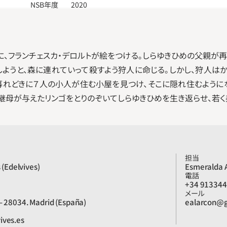
NSB年度
2020
に、フランチェスカ・デロルトが絵をつける。しらゆきひめの父親が
しようと、森に連れていって殺すよう狩人に命じる。しかし、狩人は
暮れどきに７人の小人が住む小屋を見つけ、そこに隠れ住むように
、継母が与えたリンゴをとりのぞいてしらゆきひめを生き返らせ、若く
担当
s (Edelvives)
Esmeralda 
電話
+34 91334
メール
– 28034. Madrid (España)
ealarcon@g
ives.es