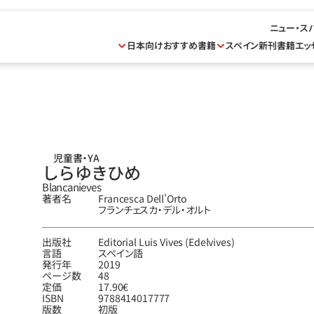
ニュー・ス
日本向けおすすめ書籍
スペイン新刊書籍
エッ
児童書・YA
しらゆきひめ
Blancanieves
著者名
Francesca Dell'Orto
フランチェスカ‧デル‧オルト
出版社
Editorial Luis Vives (Edelvives)
言語
スペイン語
発行年
2019
ページ数
48
定価
17.90€
ISBN
9788414017777
版数
初版