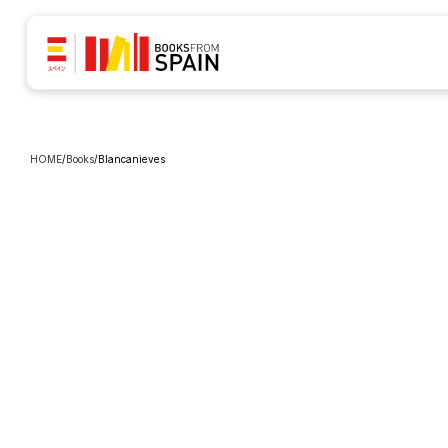
HOME
/
Books
/
Blancanieves