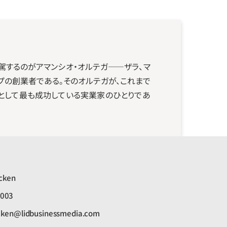
駕するのがアマンシオ・オルテガ――ザラ、マ
ープの創業者である。そのオルテガが、これまで
人として最も成功している実業家のひとりであ
cken
9003
cken@lidbusinessmedia.com