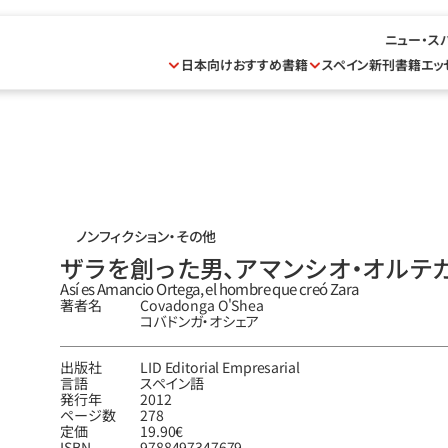
ニュー・ス
日本向けおすすめ書籍
スペイン新刊書籍
エッ
ノンフィクション・その他
ザラを創った男、アマンシオ‧オルテ
Así es Amancio Ortega, el hombre que creó Zara
著者名
Covadonga O'Shea
コバドンガ‧オシェア
出版社
LID Editorial Empresarial
言語
スペイン語
発行年
2012
ページ数
278
定価
19.90€
ISBN
9788497347679