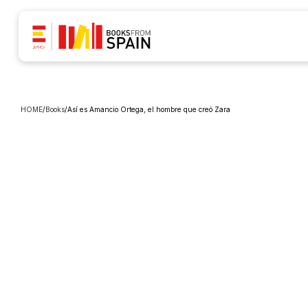
HOME
/
Books
/
Así es Amancio Ortega, el hombre que creó Zara