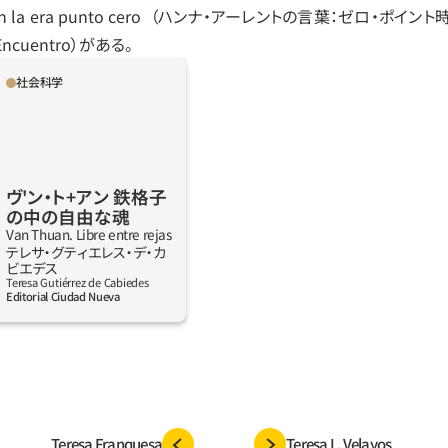
ista en la era punto cero  （ハンナ‧アーレントの言葉：ゼロ
cuentro）がある。
社会科学
る途方もない力をもった
の実話に基づく小説。極限
の物語。ある男が裁判も判
入れられる。彼は絶望し、
る。一見、自由を奪う抑圧
ヴ'ン‧ト+アン 鉄格子
えた。そのとき、自由を奪
の中の自由な魂
民のシンボルとなった。彼
Van Thuan. Libre entre rejas
テレサ‧グティエレス‧デ‧カ
理を伝え、その反響が大き
詳しく見る
ビエデス
きに状況が変わる。F. X.
Teresa Gutiérrez de Cabiedes
Editorial Ciudad Nueva
ゥアンの驚くべき経験を言
かもしれない。我々にでき
を紡ぐこと、我々の最も貴
かす刑務所や死刑執行人に
俎上にあげることだけだ。
Teresa Franquesa
Teresa L. Velayos