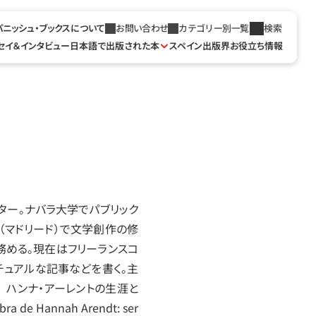
パニッシュ・ブックスについて
お問い合わせ
カテゴリー別一覧
検索
セイ＆インタビュー
日本語で出版された本
スペイン出版界お役立ち情報
ーター。ナバラ大学でパブリック
（マドリード）で文学創作の修
務める。現在はフリーランスコ
チュアルな記事などを書く。主
理解の魔法   ハンナ‧アーレントの生涯と
 de Hannah Arendt: ser 