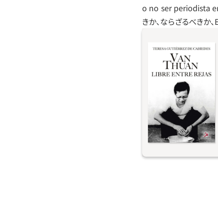
o no ser period
きか、ならざるべきか、En
ものごとを変化させ
英雄的行為について
まで追い込まれた愛
決もなしに刑務所に
将来の夢をくじかれ
勢力が勝ったかに見
われたこの男が全国
が獄中から人道的論
な嵐を巻き起こしたと
グエン・ヴァン・ト
葉で表すのは不可能
るのは、探求の物語
重な宝「自由」を脅
対する疑問や確信を