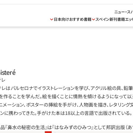
ニュー・ス
日本向けおすすめ書籍
スペイン新刊書籍
エッ
isteré
テレ
テレはバルセロナでイラストレーションを学び、アクリル絵の具、鉛筆
を作ることを学んだ。絵を描くことに情熱を傾けるようになって以
ニメーション、ポスターの挿絵を手がけ、人物画を描き、レタリング文
インに携わってきた。手がけた本は18以上の言語で出版されている。
作品『鼻水の秘密の生活』は『はなみずのひみつ』として邦訳出版（あす