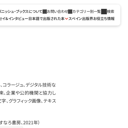
パニッシュ・ブックスについて
お問い合わせ
カテゴリー別一覧
検索
セイ＆インタビュー
日本語で出版された本
スペイン出版界お役立ち情報
、コラージュ、デジタル技術な
来、企業や公的機関と協力し
字、グラフィック画像、テキス
なろ書房、2021年）