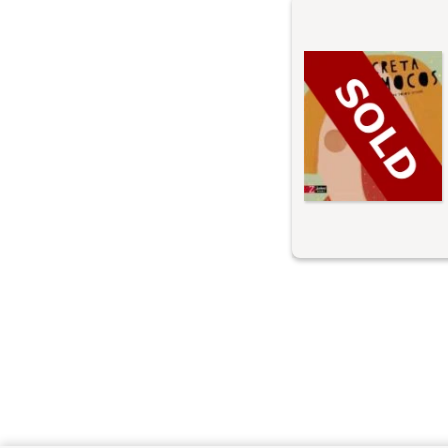
みなさん、残念なお
はありません。鼻水
鼻水は、とくに寒い
み、喜んで学校へも
いてどんな病気から
ちょっと嫌かもしれ
康にとっては重要な
鼻水はスーパーヒー