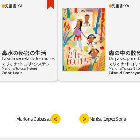
児童書・YA
児童書・YA
知らせです！鼻水は病気で
マリオナ・トロサ=システレはバル
が出ても学校に行けます。
ラストレーションを学び、アクリル
季節にわたしたちの中にす
筆、コラージュ、デジタル技術など
ついて来て、鼻にしがみつ
クで世界を作ることを学んだ。絵を
も守ってくれます。鼻水は
情熱を傾けるようになって以来、企
ませんが、わたしたちの健
関と協力して、絵本や本、記事、アニメ
鼻水の秘密の生活
森の中の散
防衛装置です。じっさい、
ポスターの挿絵を手がけ、人物画を
La vida secreta de los mocos
Un paseo por el
ローなのです！
リング文字、グラフィック画像、テ
詳しく見る
詳
マリオナ‧トロサ‧システレ
マリオナ‧トロサ
プリントのデザインに携わってきた
Mariona Tolosa Sisteré
Mariona Tolosa Sist
Zahorí Books
Editorial Flamboyan
本は18以上の言語で出版されている。
Mariona Cabassa
Marisa López Soria