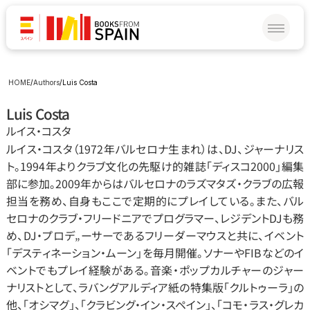
HOME
/
Authors
/
Luis Costa
Luis Costa
ルイス‧コスタ
ルイス‧コスタ（1972年バルセロナ生まれ）は、DJ、ジャーナリス
ト。1994年よりクラブ文化の先駆け的雑誌「ディスコ2000」編集
部に参加。2009年からはバルセロナのラズマタズ‧クラブの広報
担当を務め、自身もここで定期的にプレイしている。また、バル
セロナのクラブ‧フリードニアでプログラマー、レジデントDJも務
め、DJ‧プロデ„ーサーであるフリーダーマウスと共に、イベント
「デスティネーション‧ムーン」を毎月開催。ソナーやFIBなどのイ
ベントでもプレイ経験がある。音楽‧ポップカルチャーのジャー
ナリストとして、ラバングアルディア紙の特集版「クルトゥーラ」の
他、「オシマグ」、「クラビング‧イン‧スペイン」、「コモ‧ラス‧グレカ