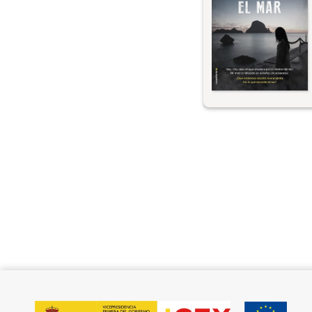
りは問題にしていな
をちょくちょく考え
にとって購入した家
必要としている平穏
けだった。だがマル
アを落ち込ませ、こ
オ・モンタルバン博
中の考古学調査の日
要なものを見つけて
その死は事故ではな
ディアは推理する。
載の物語。