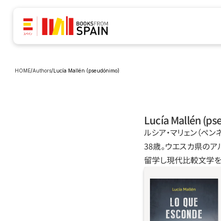
HOME
/
Authors
/
Lucía Mallén (pseudónimo)
Lucía Mallén (p
ルシア‧マリェン（ペン
38歳。ウエスカ県の
留学し現代比較文学を
ナディアは夫マル
「サ・マレア」の改
イビサに向かう。夫
ない。子供ができな