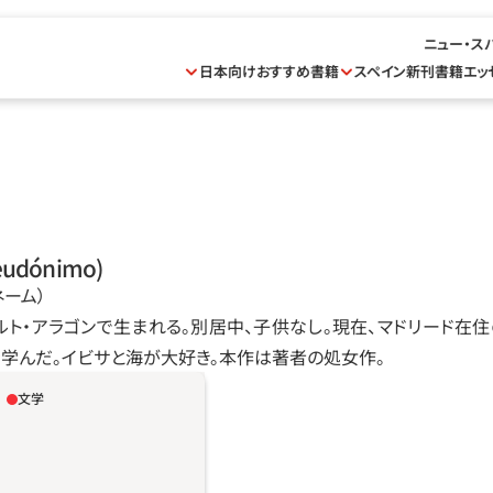
ニュー・ス
日本向けおすすめ書籍
スペイン新刊書籍
エッ
seudónimo)
ネーム）
アルト‧アラゴンで生まれる。別居中、子供なし。現在、マドリード在
学んだ。イビサと海が大好き。本作は著者の処女作。
文学
コスとともに購入した家
装工事の進み具合を確認しに
婦は最近しっくりいってい
いことを、最初のうちふた