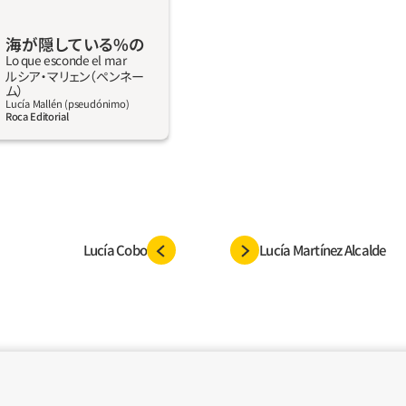
かったが、今ではそのこと
てしまう。だからナディア
海が隠している%の
のリフォームは、ふたりが
Lo que esconde el mar
ルシア‧マリェン（ペンネー
を見つけるためのきっか
詳しく見る
ム）
コスの気のなさが、ナディ
Lucía Mallén (pseudónimo)
Roca Editorial
の家の元の持ち主、バレリ
士へ興味をそそられる。水
誌を通して、博士は何か重
いたかもしれない、そして
かった可能性がある、とナ
ミステリーとアクション満
Lucía Cobo
Lucía Martínez Alcalde