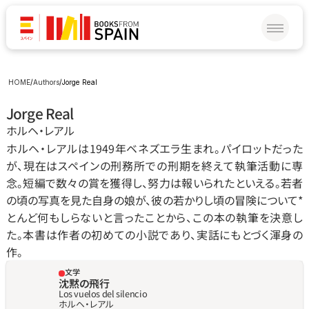
HOME
/
Authors
/
Jorge Real
Jorge Real
ホルヘ‧レアル
ホルヘ‧レアルは1949年ベネズエラ生まれ。パイロットだった
が、現在はスペインの刑務所での刑期を終えて執筆活動に専
念。短編で数々の賞を獲得し、努力は報いられたといえる。若者
の頃の写真を見た自身の娘が、彼の若かりし頃の冒険について*
とんど何もしらないと言ったことから、この本の執筆を決意し
た。本書は作者の初めての小説であり、実話にもとづく渾身の
作。
文学
沈黙の飛行
Los vuelos del silencio
ホルヘ‧レアル