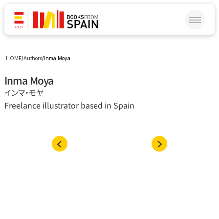
HOME
/
Authors
/
Inma Moya
Inma Moya
インマ‧モヤ
Freelance illustrator based in Spain