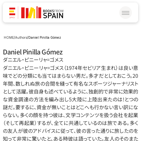
HOME
/
Authors
/
Daniel Pinilla Gómez
Daniel Pinilla Gómez
ダニエル‧ピニーリャ=ゴメス
ダニエル‧ピニーリャ=ゴメス（1974年セビリア生まれ）は良い意
味でどの分類にも当てはまらない男だ。多才だとしておこう。20
年間、数しれぬ旅の合間を縫って有名なスポーツジャーナリスト
として活躍。彼自身も述べているように、独創的で非常に効果的
な資金調達の方法を編み出し5大陸に上陸出来たのは!とつの
謎だ。要するに、資金が無いことはどこへも行かない言い訳にな
らない。多くの顔を持つ彼は、文学コンテンツを扱う会社を起業
（そして再起業）するが、全てに共通しているのは旅である。多く
の友人が彼のアドバイスに従って、彼の言った通りに旅したのを
知って非常に驚いたと、ある時彼は語っていた。友人のそのまた