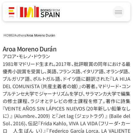
HOME
/
Authors
/
Aroa Moreno Durán
Aroa Moreno Durán
アロア‧モレノ‧ドウラン
1981年マドリード生まれ。2017年、批評眼賞の同年における最
優秀小説賞を受賞し、英語、フランス語、イタリア語、オランダ語、
ブルガリア語、ポルトガル語、ドイツ語に翻訳された『LA HIJA 
DEL COMUNISTA（共産主義者の娘）』の著者。マドリード‧コン
プルテンセ大学でジャーナリズムを学び、サラマンカ大学で編集
の修士課程、ラジオとテレビの修士課程を修了。著作に詩集
『VEINTE AÑOS SIN LÁPICES NUEVOS（20年新しい鉛筆なし
に）』 (Alumbre、2009) と『Jet lag（ジェットラグ）』 (Baile del 
Sol、2016)、伝記『Frida Kahlo, VIVA LA VIDA（フリーダ‧カー
ロ   人生ばん い）』『Federico García Lorca, LA VALIENTE 