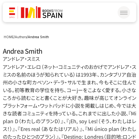
HOME
/
Authors
/
Andrea Smith
Andrea Smith
アンドレア‧スミス
アンドレア‧エレロ（ネット‧コミュニティのおかげでアンドレア‧ス
ミスの名前のほうが知られている）は1993年、カンタブリア自治
州の小さな町カベソン‧デ‧ラ‧サルで生まれ、今もそこに住んで
いる。初等教育の学位を持ち、コーjーをこよなく愛する。小さな
ころから読むことと書くことが大好き。趣味が高じてオンライン
プラットフォーム‧ワットパッドに小説を掲載しはじめ、今では大
きな読者コミュニティを持っている。これまでに出した小説、『Mi 
plan D（わたしのプランD）』、『¡Eh, soy Les!（そう、わたしはレ
ス！）』、『Eres real（あなたはリアル）』、『Mi único plan（わたし
のたったひとつのプラン）』、『Destino: Londres（目的地:ロンド