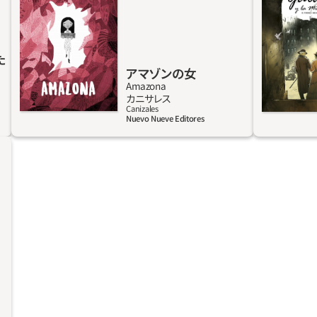
は2014年6月28日、土曜日の数時間の出来事
は、すで
だ。アマゾンのジャングル奥深くにある先住民
ったが、
コミュニティ出身の女性アンドレアは、カリ市
席する。
での不健康な生活と過密状態に別れを告げ、故
れて死亡
た
アマゾンの女
郷を目指して長い旅に出る。しかし、その故郷
師エレナだ
Amazona
は今、鉱業会社の搾取に遭い、武装集団によっ
っている
詳しく見る
カニサレス
て監視されているのだった。
響は大き
Canizales
Nuevo Nueve Editores
た。サン
憶の中に
デレスと
不幸な境遇
がついて
ひきとる
で、ガル
の人生、
出を共有
的に迫り