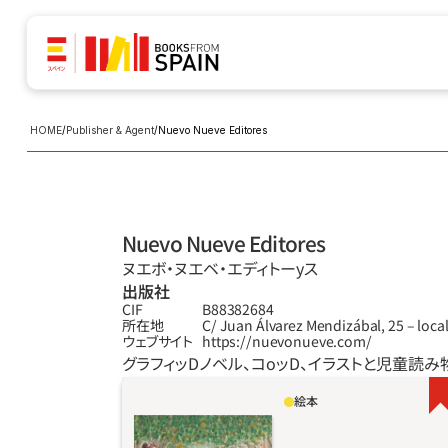
HOME
/
Publisher & Agent
/
Nuevo Nueve Editores
Nuevo Nueve Editores
ヌエボ‧ヌエベ‧エディトーyス
出版社
CIF
B88382684
所在地
C/ Juan Álvarez Mendizábal, 25 – loca
ウェブサイト
https://nuevonueve.com/
グラフィッDノベル、コoッD、イラストと児童読
絵本
グスは猟犬。グスは自分がやりたくないことを
強いられるのは我慢できない。グスは代償を求