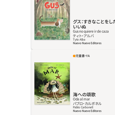
めずになんでも与えるということを教えてく
れる。グスはただ幸せになりたいだけ。多数の
グラフィックノベルのイラストレーター兼作
家であるティト・アルバの初めての幼年童話に
グス：すきなことをし
いいぬ
は、美しいイラストと友情についての大切な教
Gus no quiere ir de caza
訓がつまっている。
詳しく見る
ティト‧アルバ
Tyto Alba
Nuevo Nueve Editores
児童書・YA
オブスクラ（OBSCURA）とは、「不確かな」、「恐れ
や不安、疑念を抱かせるような」、「無名の」、「世
に知られない」、「怪しげな」という意味である。
各作家が作品を通して恐怖に対する自身の見
方を忠実に映し出した選集。 一見怖くなさそう
だが最後は予期せぬ怖い展開になる作品、出だ
海への頌歌
しから恐怖を感じる作品、さらには、思いもよ
Oda al mar
らない場所（その多くは人間の心の内）にも恐
詳しく見る
パブロ‧カルボネル
ろしさがあることを教えてくれる作品もある。
Pablo Carbonell
Nuevo Nueve Editores
ホラー文学界で台頭著しい作家たちによる選