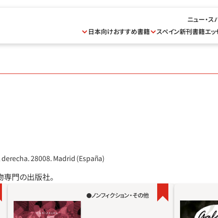
ニュー・ス
日本向けおすすめ書籍
スペイン新刊書籍
エッ
l derecha. 28008. Madrid (España)
み物専門の出版社。
ノンフィクション・その他
本書『Amazona（アマゾンの女）』は事実に基づ
1919年
く作品。物語で描かれているほとんどのシーン
園。著名