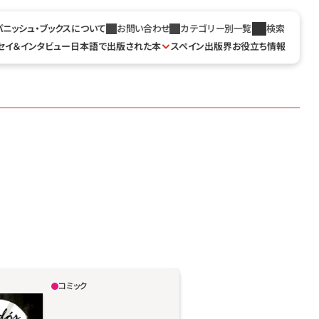
パニッシュ・ブックスについて
お問い合わせ
カテゴリー別一覧
検索
セイ＆インタビュー
日本語で出版された本
スペイン出版界お役立ち情報
コミック
1月20日、マドリードのレティーロ公
な小説家ベニート・ペレス・ガルドス