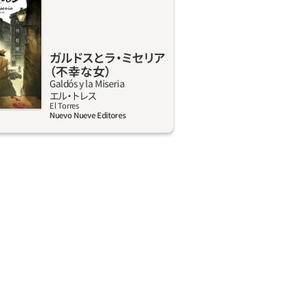
にほとんど視力を失い、体も不自由だ
彼の栄誉を称える記念碑の落成式に出
その夜、銅像の足元で男性が喉を切ら
し、犯人は他でもないガルドスの看護
ガルドスとラ‧ミセリア
（不幸な女）
った。10年前、ガルドスは迷子にな
Galdós y la Miseria
ところを発見された。老いと失明の影
詳しく見る
エル‧トレス
く、マドリードは抑圧的に感じられ
El Torres
Nuevo Nueve Editores
タンデールに逃げられないときは、記
逃げ込んで自分を慰めた。エレナ・ミ
出会ったのはそんな時だった。彼女は
で、ラ・ミセリア（不幸な女）とあだ名
いた。ガルドスは彼女を保護者として
。エレナの人生は、まさにガルドス風
ドスの小説そのものだった。それぞれ
実らなかった恋愛、経済的苦境の思い
しながら、狂暴な舞台のように、抑圧
くるマドリードをふたりは歩き回る。