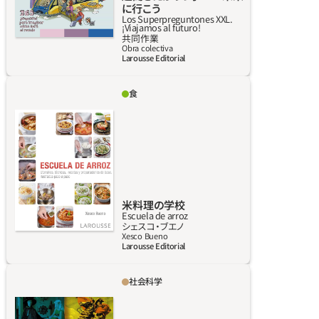
に行こう
旅行は、どうなっているのだろう。子どもや大
Los Superpreguntones XXL.
¡Viajamos al futuro!
人がこの本を囲んで座り、ページをめくって、
詳しく見る
共同作業
みんなで読み、絵や質問を楽しめるように作ら
Obra colectiva
Larousse Editorial
れた、超特大サイズの本。知識の源である好奇
心がどんどんふくらむ。
食
米はスペイン料理にとってスター的存在で、こ
の本の主役だ。調理手順を追った写真が多数掲
載されており、調理器具や台所用品、器などの
基本的な情報に加え、米の炒め方や焦げ目のつ
け方、透き通った魚の出汁や甲殻類の出汁の取
り方などの秘訣やテクニックも満載。最もペー
ジを割いているのはもちろんのことレシピ集
米料理の学校
Escuela de arroz
である。色々な好みや難易度に合わせた57のレ
詳しく見る
シェスコ‧ブエノ
シピが掲載されている。例えばクリーミーライ
Xesco Bueno
Larousse Editorial
ス、米の2段階調理、サラダやソテー用白米、カ
エルの脚入りオーブンライス、腸詰めとベーコ
社会科学
ンのクリーミーライス、コウイカと魚介のクリ
冒険推理小説として読める、芸術の世界を描い
ーミーライス、コリアンダー・ライム・カルダモ
た図版入り作品。本書はユニークな形で芸術と