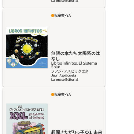
Larousse Editorial
シュ、シナモンロール、ドーナツ、クロワッサン、
ミルフィーユ、エンサイマーダなど）、・朝食と
児童書・YA
軽食（ワッフル、スコーン、フラップジャック、ア
ページを動かしたり折ったりすると次々にイ
ニスロールなど）、・クッキー、サブレ、ケーキ、・
ラストや文章が現れ、「無限の本」へと変わって
マカロンとプチフール、・チョコレート（カカオ
いくという、機知に富んだ驚くべき仕組みの
35%ホワイトチョコレート、カカオ42%ミルク
本。フアン・アスピリクエタのデザインにより、
チョコレート、ロシェ、トリュフなど）、・ペスト
読者はページを様々な方法で見て、読むことが
無限の本たち 太陽系のは
リー（ピーナッツボンバ、キャロットケーキ、ク
できる。遊びが詰まった、尽きることのない読
なし
ーラン、ザッハトルテ、ロールケーキなど）、・ク
書体験だ。初めて本を読む年齢の子どもたち向
Libros infinitos. El Sistema
Solar
リーム、プディング、ムース。
けにグラフィックが工夫された『Libros
詳しく見る
フアン‧アスピリクエタ
infinitos. El Sistema solar（無限の本たち：太陽
Juan Azpilicueta
Larousse Editorial
系のはなし）』は、単なる本にとどまらない。想
像力を刺激し、太陽系や惑星、地球、月、星座に
児童書・YA
ついての知識を広げると同時に、操作できるこ
科学は常に進歩している。なんでも知りたい仲
とで細かな運動機能が強化され、視覚理解や読
間たち、『los Superpreguntones（超聞きたがり
解力の発達が促される。
っ子）』シリーズのこの巻は、すぐそこにある未
来への扉を開く。テーマごとに章分けし、１年
間1日ひとつにあたる365の質問を収録。未来
超聞きたがりっ子XXL 未来
の職業、薬、学校、動物、輸送機関、ロボット、宇宙