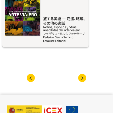
ン風味のピラフなど。
その歴史にアプローチしていく。数々の作品が
時の流れとともに様々な場所を経て現在に至
る、その旅（戦争、略奪、返還、有名な窃盗事件、遺
旅する美術 ― 窃盗、略奪、
産の奪い合い、コレクションの流行、売買やオ
その他の逸話
ークションがもたらした結果）をテーマとして
Robos, expolios y otras
anécdotas del arte viajero
いる。こういった旅の醍醐味は、「アルノルフィ
詳しく見る
フェデリコ‧ガルシア=セラーノ
ーニ夫妻像」や「鏡のヴィーナス」（他にも、知名
Federico García Serrano
Larousse Editorial
度は劣るが背景に偉大な歴史を持つものがあ
る）のようなすぐれた作品の歴史に近づけるだ
けでなく、魅力的な人物、出来事、感情、芸術様
式とムーブメント、作品が通過してきた象徴的
な空間（芸術家のアトリエから、愛人の寝室や
銀行家の執務室を通り、美術館のホールにたど
り着くまで）がモザイクのように組み合わさっ
た背景を知ることができる点にある。