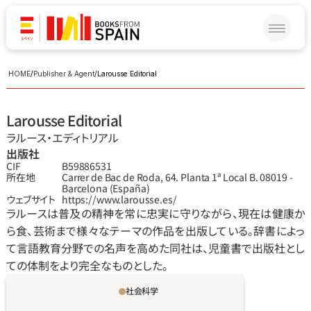
HOME
/
Publisher & Agent
/
Larousse Editorial
Larousse Editorial
ラルース‧エディトリアル
出版社
CIF
B59886531
所在地
Carrer de Bac de Roda, 64. Planta 1ª Local B. 08019 - 
Barcelona (España)
ウェブサイト
https://www.larousse.es/
ラルースは普及の精神を常に忠実に守りながら、現在は健康か
ら食、芸術まで様々なテーマの作品を出版している。辞書によっ
て言語教育分野での名声を高めた同社は、児童書で出版社とし
ての体制をより完全なものとした。
社会科学
地理や歴史、人類学からなる9人の専門家を執