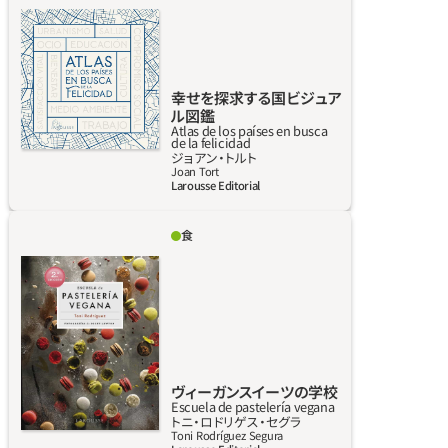
筆者に迎えた本書は、人類の歴史的冒険を幸せ
の探求という観点から分析し、たとえ命をかけ
ても前進し新しい地平を発見したいという人
間の意思を明らかに見せてくれる。前例のない
幸せを探求する国ビジュア
視点から、環境や都市計画、エネルギー、心理
ル図鑑
学、経済、通信など多様なテーマを通じて社会
Atlas de los países en busca
de la felicidad
を知る旅である。140点の地図や180点の図表・
詳しく見る
ジョアン‧トルト
統計と共に、ひとつのテーマを「幸福の尺度」や
Joan Tort
Larousse Editorial
「過去の時代の振り返り」、「今日の世界で幸せ
であること」という３つの視点で分析して、見
食
開き２頁で80のテーマを紹介する。
トニ・ロドリゲスはヴィーガンスイーツの技術
と製法の研究に力を注いできたひとりで、本書
ではそのスイーツを紹介する。収録する100を
超えるレシピは以下のような項目に分かれて
いる。・基本の準備（自家製クリームマーガリン、
植物性ミルク、ケーキ用クリーム、自家製プラ
リネなど）、・スポンジケーキ（クルミのブラウ
ヴィーガンスイーツの学校
Escuela de pastelería vegana
ニー、バナナブレッド、レモンケーキ、マドレー
詳しく見る
トニ‧ロドリゲス‧セグラ
ヌなど）、・ヴィエノワズリー（定番のブリオッ
Toni Rodríguez Segura