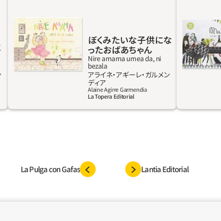
言う。でもその心の奥には子供が住んでいるっ
みんなが
て、ぼくとおばあちゃんは知ってるんだ」。アル
ら食べる
ツハイマーについて小さな子供に優しく、丁寧
全部しっ
ぼくみたいな子供にな
に、時には面白おかしく話すことはできるだろ
ケットに
に
ったおばあちゃん
うか？ 大人の作った概念を取り払って愛情
かり9個ず
Nire amama umea da, ni
を育み、理解し合うおばあちゃんと孫の物語を
に教育省
bezala
ン
アライネ‧アギーレ‧ガルメン
アライネ・アギーレとアイナラ・アスピアスが
(OEPL
詳しく見る
ディア
届けてくれる一冊。
受賞作が決
Alaine Agirre Garmendia
La Topera Editorial
ら選出さ
いや子供
調和、登
作品として
La Pulga con Gafas
Lantia Editorial