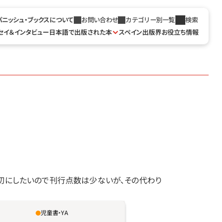
パニッシュ・ブックスについて
お問い合わせ
カテゴリー別一覧
検索
セイ＆インタビュー
日本語で出版された本
スペイン出版界お役立ち情報
切にしたいので刊行点数は少ないが、その代わり
児童書・YA
ィンは僕の親友。でも変わってるって