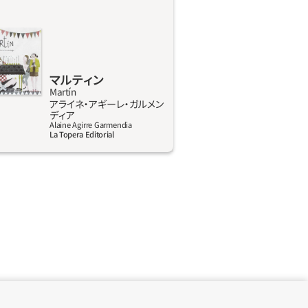
言うんだ。イチゴが大好きだけど鼻か
し、シャツを好んで着るけどボタンは
かり留めるし、庭で虫を捕まえてはポ
入れちゃう。コロッケは毎回必ずきっ
つ食べるんだ」。 2015年10月21日
マルティン
の後援でスペイン児童図書評議会
Martín
アライネ‧アギーレ‧ガルメン
I)が公募したラサリーリョ賞絵本部門の
詳しく見る
ディア
定した。応募のあった51作品の中か
Alaine Agirre Garmendia
La Topera Editorial
れたのは本作品マルティン。個々の違
の純粋さを尊重した文とイラストの
場人物の豊かな表現力と感性が伝わる
高く評価された。