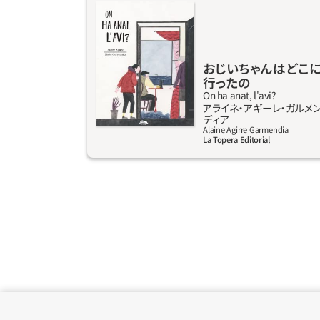
ばあちゃんが言うけど、何のことかちっともわ
からない。学校で石は時の流れによって浸食さ
れすり減ると習った。でもおじいちゃんは石じ
ゃない。それとも石なの？ 時々そう思える、
おじいちゃんはどこ
だって例えば寝ている間は１ミリも動かない
行ったの
から」。2015年ラサリーリョ賞絵本部門の栄冠
On ha anat, l'avi?
アライネ‧アギーレ‧ガルメ
に輝いたタッグが戻ってきた。今回は時の流れ
詳しく見る
ディア
や老化、そして死を子どもの目を通して語る優
Alaine Agirre Garmendia
La Topera Editorial
しく感動的な物語。幼い子どもを対象に、愛す
る人の旅立ちを、現実を踏まえつつほっこり
と、そして誠実に語りかける。