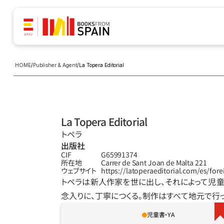
HOME
/
Publisher & Agent
/
La Topera Editorial
La Topera Editorial
トペラ
出版社
CIF
G65991374
所在地
Carrer de Sant Joan de Malta 221
ウェブサイト
https://latoperaeditorial.com/es/fore
トペラは新人作家を世に出し、それによって児
念入りに、丁寧につくる。制作はすべて地元で行っ
児童書・YA
「年を取るごとにおじいちゃんが衰えてるとお